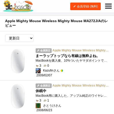
会員登録 (無料)
Apple Mighty Mouse Wireless Mighty Mouse MA272J/Aのレ
ビュー
Apple Mighty Mouse Wireless Mighty Mouse MA272J/A
会員限定
まーラップトップなら有線は無粋よね。
MacBookを購入後、10%ついたヤマダポイントでタダ購入ｗBluetoothで接続します。若干設定が必要ですが、大したものではないので導入に手間取ること�...
3
0
Kazufinさん
2009/02/07
Apple Mighty Mouse Wireless Mighty Mouse MA272J/A
会員限定
休眠中
MacBook用に購入した、アップル純正のワイヤレスのマウス。通常のワイヤレスマウスはUSBドングルがついていて、USBポートを一つ使ってしまうが、�...
3
1
さとうけさん
2008/06/23