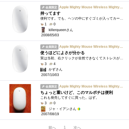
Apple Mighty Mouse Wireless Mighty Mouse MA272J/A
会員限定
持ってます
便利です。でも、ヘソの中にすぐゴミが入ってカーソルの動きが…(T_T)マメなお掃除必須。
1
0
killerqueenさん
2008/05/03
Apple Mighty Mouse Wireless Mighty Mouse MA272J/A
会員限定
使うほどによさが分かる
実は当初、右クリックが全然できなくてストレスがたまっていました。が、仕組みを知ってしまえば俄然使いやすくなりました。これ、全体が1つ�...
3
4
かずさん
2007/10/03
Apple Mighty Mouse Wireless Mighty Mouse MA272J/A
会員限定
ちょっと重いけど、このマルポチは便利
これも発売してすぐに買った。はず。
3
0
ジャ・イアンさん
2007/08/19
1
前へ
次へ