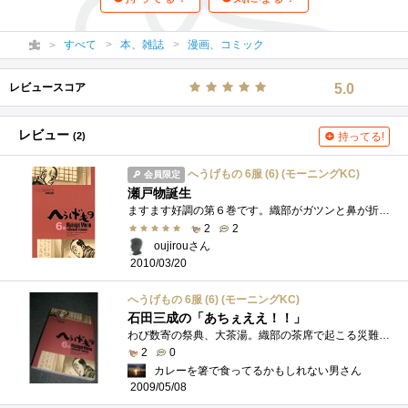
すべて
本、雑誌
漫画、コミック
レビュースコア
5.0
レビュー
(2)
持ってる!
へうげもの 6服 (6) (モーニングKC)
会員限定
瀬戸物誕生
ますます好調の第６巻です。織部がガツンと鼻が折れて、その後欲しいものは自分で創るしかないと決心する、一大転機の巻です。やはり挫折が�...
2
2
oujirouさん
2010/03/20
へうげもの 6服 (6) (モーニングKC)
石田三成の「あちぇええ！！」
わび数寄の祭典、大茶湯。織部の茶席で起こる災難。以前も、こうやって尋常ではなく人が熱がる姿、同じようなシーンがあったようななかった�...
2
0
カレーを箸で食ってるかもしれない男さん
2009/05/08