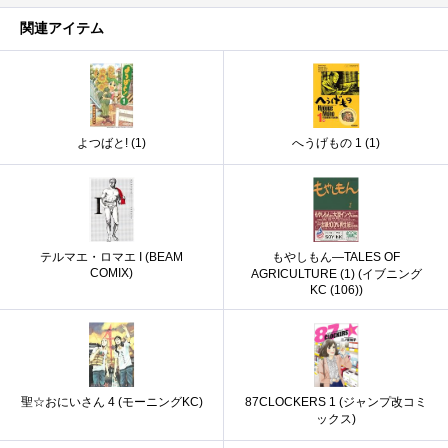
関連アイテム
よつばと! (1)
へうげもの 1 (1)
テルマエ・ロマエ I (BEAM
もやしもん―TALES OF
COMIX)
AGRICULTURE (1) (イブニング
KC (106))
聖☆おにいさん 4 (モーニングKC)
87CLOCKERS 1 (ジャンプ改コミ
ックス)