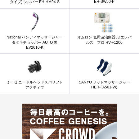
EH-SW50-P
タイプ) シルバー EH-HM94-S
National ハンディマッサージャー
オムロン 低周波治療器3Dエレパ
タタキチョッパー AUTO 黒
ルス プロ HV-F1200
EV2610-K
ミーゼ ニードルヘッドスパリフト
SANYO フットマッサージャー
HER-FA501(W)
アクティブ