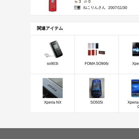
3
0
ねこりんさん
2007/11/30
関連アイテム
so903i
FOMA SO906i
Xpe
Xperia NX
SO505i
Xperia