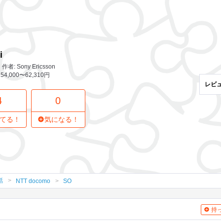
ビュー
0
気になってる人
i
: Sony Ericsson
54,000〜62,310円
レビ
4
0
てる！
気になる！
話
NTT docomo
SO
持っ