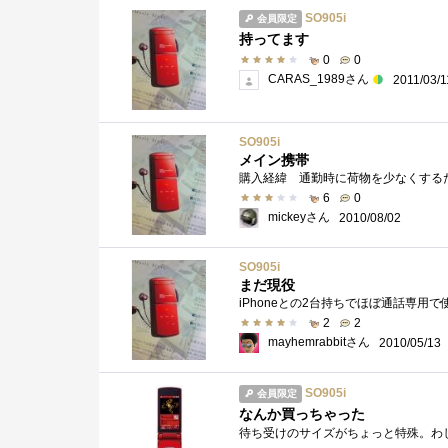
SO905i
会員限定
持ってます
0
0
CARAS_1989さん
2011/03/1
SO905i
メイン携帯
6
0
mickeyさん
2010/08/02
SO905i
まだ現役
2
2
mayhemrabbitさん
2010/05/13
SO905i
会員限定
なんか買っちゃった