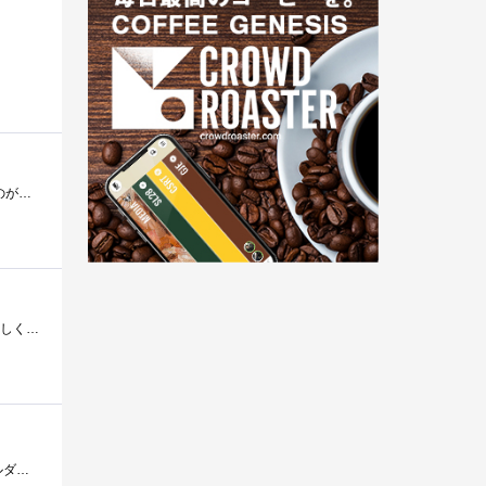
購入経緯 通勤時に荷物を少なくするため、MP3プレイヤー兼携帯として目をつけ ました。携帯で、MP3を再生できるのが、この機種だけ(他はwma)だ...
iPhoneとの2台持ちでほぼ通話専用で使っています。スゴ録（RDZ-D700）に登録して外出先からのリモート録画予約が激しく便利。
待ち受けのサイズがちょっと特殊。わしてきには初のワンセグだ。中古ですが、誰かもらってください。（本体＋卓上ホルダー＋説明書）いずれ�...