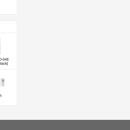
SO-04E
lack]
i