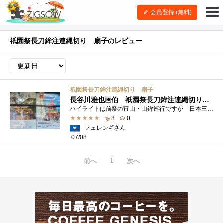
会員登録 (無料)
祇園祭長刀鉾注連縄切り 扇子のレビュー
祇園祭長刀鉾注連縄切り 扇子
長谷川雅也画伯 祇園祭長刀鉾注連縄切り図案扇子
ハイライトは前祭の宵山・山鉾巡行ですが 日本三大祭りのヒトツである祇園祭は ７月のひと月間を通して様々な行事が執り行われております。...
8
0
フェレンギさん
07/08
1
前へ
次へ