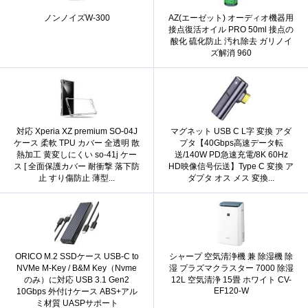
ノンノイズW-300
AZ(エーゼット) オーディオ機器用
接点復活オイル PRO 50ml 接点の
酸化 硫化防止 汚れ除去 ガリノイ
ズ解消 960
対応 Xperia XZ premium SO-04J
マグネット USB C L字 変換 アダ
ケース 柔軟 TPU カバー 全透明 散
プタ【40Gbps高速データ転
熱加工 黄変しにくい so-41j ケー
送/140W PD急速充電/8K 60Hz
ス [ 全面保護カバー 耐衝撃 落下防
HD映像信号伝送】Type C 変換 ア
止 すり傷防止 薄型...
ダプタ オス メス 変換...
ORICO M.2 SSDケース USB-C to
シャープ 空気清浄機 兼 除湿機 除
NVMe M-Key / B&M Key（Nvme
湿 プラズマクラスター 7000 除湿
のみ）に対応 USB 3.1 Gen2
12L 空気清浄 15畳 ホワイト CV-
EF120-W
10Gbps 外付けケース ABS+アル
ミ材質 UASPサポート