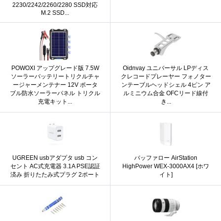
2230/2242/2260/2280 SSD対応
M.2 SSD...
POWOXI アップグレード版 7.5W
Oidnvay ユニバーサル LPディス
ソーラーバッテリートリクルチャ
クレコードプレーヤー フォノター
ージャーメンテナー 12V ポータ
ンテーブルヘッドシェル 4ピン ア
ブル防水ソーラーパネル トリクル
ルミニウム合金 OFCリード線付
充電キット...
き...
UGREEN usbアダプタ usb コン
バッファロー AirStation
セント AC式充電器 3.1A PSE認証
HighPower WEX-3000AX4 [ホワ
済み 折りたたみ式プラグ 2ポート
イト]