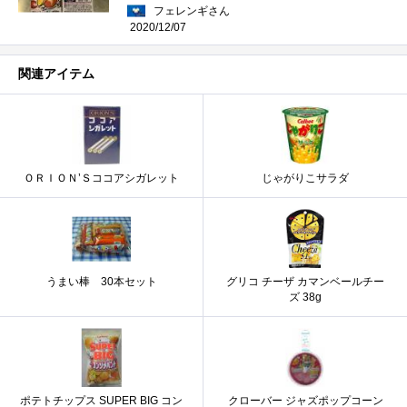
フェレンギさん
2020/12/07
関連アイテム
ＯＲＩＯＮ’Ｓココアシガレット
じゃがりこサラダ
うまい棒 30本セット
グリコ チーザ カマンベールチー
ズ 38g
ポテトチップス SUPER BIG コン
クローバー ジャズポップコーン