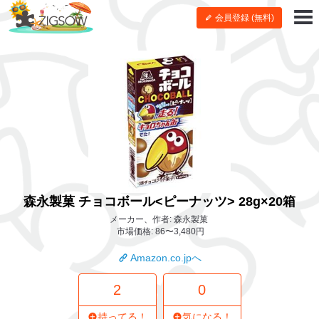
会員登録 (無料)
森永製菓 チョコボール<ピーナッツ> 28g×20箱
メーカー、作者: 森永製菓
市場価格: 86〜3,480円
Amazon.co.jpへ
2
0
持ってる！
気になる！