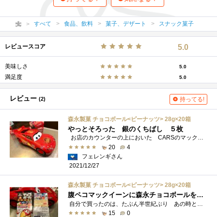
すべて
食品、飲料
菓子、デザート
スナック菓子
レビュースコア
5.0
美味しさ
5.0
満足度
5.0
レビュー
(2)
持ってる!
森永製菓 チョコボール<ピーナッツ> 28g×20箱
やっとそろった 銀のくちばし ５枚
お店のカウンターの上においた CARSのマックイーン サンルーフから投入しているのは森永のチョコボール くちばしから金エンゼル...
20
4
フェレンギさん
2021/12/27
森永製菓 チョコボール<ピーナッツ> 28g×20箱
腹ペコマックイーンに森永チョコボールを与えたよ
自分で買ったのは、たぶん半世紀ぶり あの時と同じようにキョロちゃんが箱に居た森永チョコボール 少し前に買ったCARS・マックイーンのチ�...
15
0