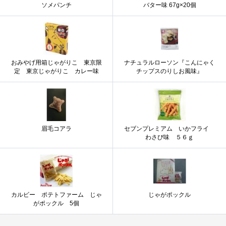
ソメパンチ
バター味 67g×20個
おみやげ用箱じゃがりこ 東京限
ナチュラルローソン『こんにゃく
定 東京じゃがりこ カレー味
チップスのりしお風味』
眉毛コアラ
セブンプレミアム いかフライ
わさび味 ５６ｇ
カルビー ポテトファーム じゃ
じゃがポックル
がポックル 5個