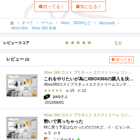
持ってる！
気になる！
すべて
ゲーム
Xbox、SEGAなど
Microsoft
Xbox One、Xbox 360 本体
レビュースコア
5.0
レビュー
(2)
持ってる!
Xbox 360 ロスト プラネット エクストリーム コンディション オンラインパック
これをやりたいが為にXBOX360の購入を決意しました！
Xbox360ロストプラネットエクストリームコンディションオンラインパック限定5000台が販売されたモデルです。現在の争奪戦ほどではありませんが、...
15
12
garpさん
2010/06/01
Xbox 360 ロスト プラネット エクストリーム コンディション オンラインパック
勢いで買っちゃった
特に買う予定はなかったのだけれど…イ・ビョンホンがゲームのキャラクターのモデルに！とかどこかで読んで「なんだそりゃ。韓国が流行りだ�...
5
0
こじろーさん