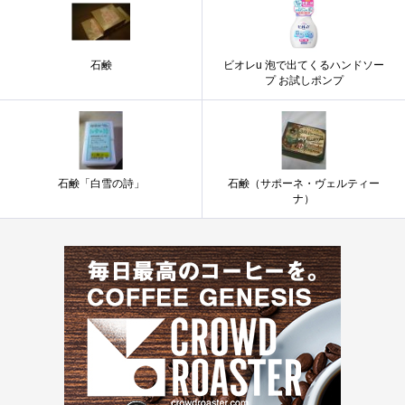
石鹸
ビオレu 泡で出てくるハンドソー
プ お試しポンプ
石鹸「白雪の詩」
石鹸（サポーネ・ヴェルティー
ナ）