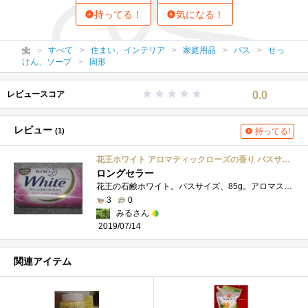
持ってる！
気になる！
すべて
住まい、インテリア
家庭用品
バス
せっ
けん、ソープ
固形
レビュースコア
0.0
レビュー
(1)
持ってる!
花王ホワイト アロマティックローズの香り バスサイズ 3コパック
ロングセラー
花王の石鹸ホワイト。バスサイズ、85g。アロマスティック・ローズの香り。進化を続ける、ロングセラー商品。ボディーソープの方が楽ではあり�...
3
0
みるさん
2019/07/14
関連アイテム