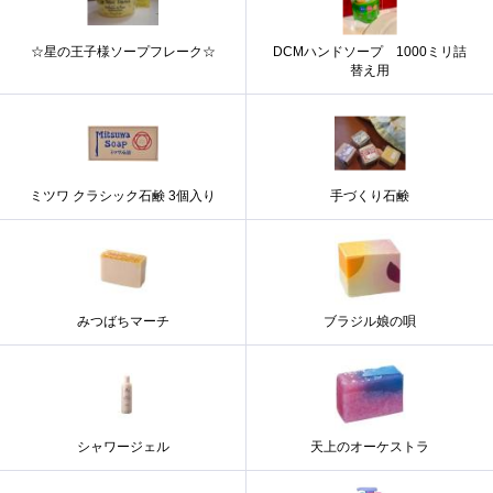
☆星の王子様ソープフレーク☆
DCMハンドソープ 1000ミリ詰
替え用
ミツワ クラシック石鹸 3個入り
手づくり石鹸
みつばちマーチ
ブラジル娘の唄
シャワージェル
天上のオーケストラ