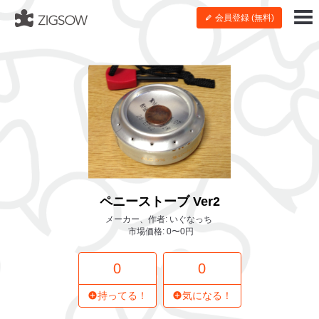
会員登録 (無料)
ペニーストーブ Ver2
メーカー、作者: いぐなっち
市場価格: 0〜0円
0
0
持ってる！
気になる！