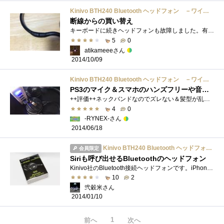
Kinivo BTH240 Bluetooth ヘッドフォン －ワイヤレス音楽ストリーミングとハンズフリー通話に対応（ブラック）
断線からの買い替え
キーボードに続きヘッドフォンも故障しました。有線のヘッドフォンで凌いでいたのですが、ワイヤレスに慣れた体は満足しませんでした。従来�...
5
0
atikameeeさん
2014/10/09
Kinivo BTH240 Bluetooth ヘッドフォン －ワイヤレス音楽ストリーミングとハンズフリー通話に対応（ブラック）
PS3のマイク＆スマホのハンズフリーや音楽鑑賞に使用しています。
++評価++ネックバンドなのでズレない＆髪型が乱れない黒ベースの渋いデザイン迫力のステレオ仕様、長い稼働時間お手ごろ価格でヘッドホンとハ�...
4
0
-RYNEX-さん
2014/06/18
Kinivo BTH240 Bluetooth ヘッドフォン －ワイヤレス音楽ストリーミングとハンズフリー通話に対応（ブラック）
会員限定
Siriも呼び出せるBluetoothのヘッドフォン
Kinivo社のBluetooth接続ヘッドフォンです。iPhone5sで使用しています。Kinivoは「Kee-nee-vo（キニヴォ）」と読みます。海外メーカーですがパッケージも�...
10
2
弐穀米さん
2014/01/10
1
前へ
次へ