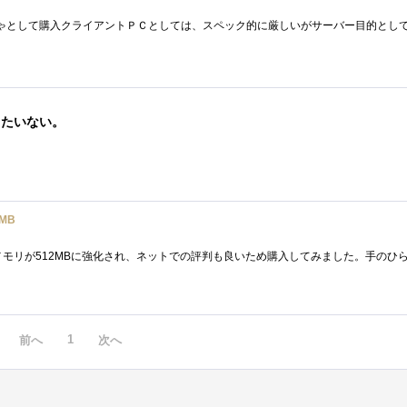
ったいない。
2MB
1
前へ
次へ