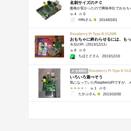
名刺サイズのＰＣ
4
0
mifuさん
2014/02/01
Raspberry Pi Type B 512MB
おもちゃに終わらせるには、も
今日のPi（2013/12/13）
8
0
ちばとどさん
2013/12/10
Raspberry Pi Type B 51
会員限定
いろいろ遊べそう
1
0
たかぷさん
2013/10/30