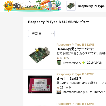
Raspberry Pi Type
Raspberry Pi Type B 512MBのレビュー
Raspberry Pi Type B 512MB
Debianお遊びサーバーに
4
0
poemoepさん
2016/10/18
Raspberry Pi Type B 512MB
えっ！ 3台目？
22
0
harmankardonさん
2016/05/27
Raspberry Pi Type B 512MB