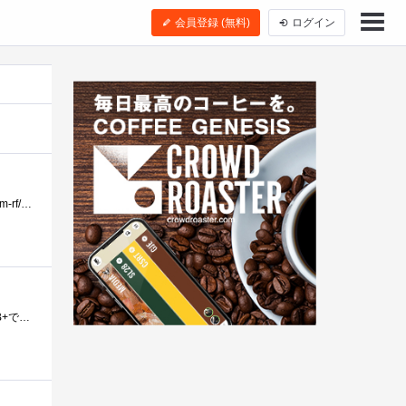
会員登録 (無料)
ログイン
とても遊び甲斐があるSBCです。価格も5000円程度なので、ストレージもSDカードを使用するため、Linuxでよくある「rm-rf/」などでうっかり消してしま...
既に2台のRaspberryPi2を所有していますが，3台目のRaspberryです． 1台目：2台目： 3台目は，旧世代のTyoeBです．B+でもありません．中古ですが，1000円...