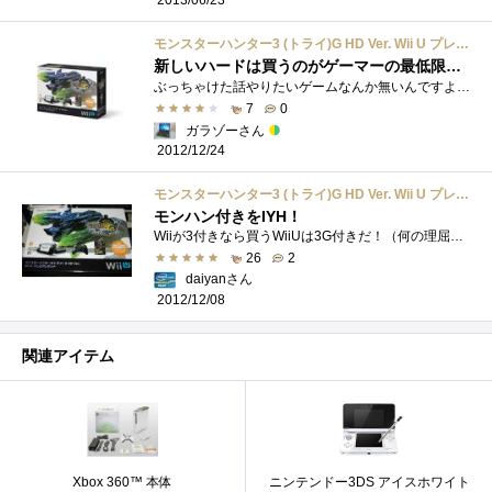
2013/06/23
モンスターハンター3 (トライ)G HD Ver. Wii U プレミアムセット (WUP-S-KAFD)
新しいハードは買うのがゲーマーの最低限の義務
ぶっちゃけた話やりたいゲームなんか無いんですよ。モンハンも３ＤＳでいいわけですからね。しかしまあ、新しいハードが出たというのであれ�...
7
0
ガラゾーさん
2012/12/24
モンスターハンター3 (トライ)G HD Ver. Wii U プレミアムセット (WUP-S-KAFD)
モンハン付きをIYH！
Wiiが3付きなら買うWiiUは3G付きだ！（何の理屈だ）と、いう訳でモンハン3G同梱版のWiiUです。ツタヤオンラインで購入出来たのでTポイントもゲッツ...
26
2
daiyanさん
2012/12/08
関連アイテム
Xbox 360™ 本体
ニンテンドー3DS アイスホワイト