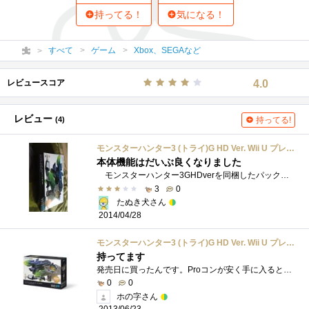
持ってる！
気になる！
すべて
ゲーム
Xbox、SEGAなど
レビュースコア
4.0
レビュー
(4)
持ってる!
モンスターハンター3 (トライ)G HD Ver. Wii U プレミアムセット (WUP-S-KAFD)
本体機能はだいぶ良くなりました
モンスターハンター3GHDverを同梱したパックです。本体とソフトに、プロコンがついて別々に買うよりも若干安いです。 ゲーム自体は悪くはあ�...
3
0
たぬき犬さん
2014/04/28
モンスターハンター3 (トライ)G HD Ver. Wii U プレミアムセット (WUP-S-KAFD)
持ってます
発売日に買ったんです。Proコンが安く手に入ると思って。買ってすぐにモンハンは売りました。セット用内箱とかじゃなくて普通に製品版が入っ�...
0
0
ホの字さん