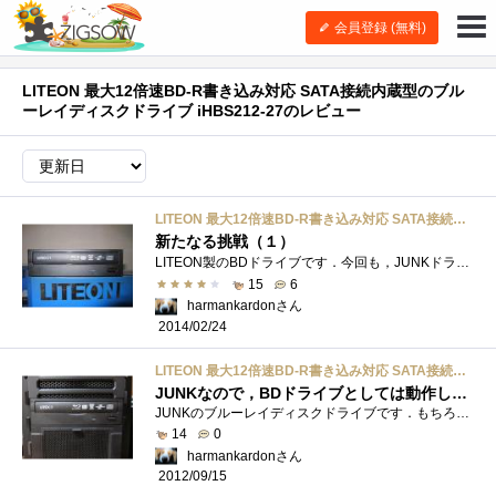
会員登録 (無料)
LITEON 最大12倍速BD-R書き込み対応 SATA接続内蔵型のブル
ーレイディスクドライブ iHBS212-27のレビュー
LITEON 最大12倍速BD-R書き込み対応 SATA接続内蔵型のブルーレイディスクドライブ iHBS212-27
新たなる挑戦（１）
LITEON製のBDドライブです．今回も，JUNKドライブセットにチャレンジしました．今回のJUNKドライブセットは，計6台で，BDドライブが５台，DVDドライ�...
15
6
harmankardonさん
2014/02/24
LITEON 最大12倍速BD-R書き込み対応 SATA接続内蔵型のブルーレイディスクドライブ iHBS212-27
JUNKなので，BDドライブとしては動作しませんでした
JUNKのブルーレイディスクドライブです．もちろん，ソフト無し，箱無し，ドライブのみ．丁寧に，”動作しません”というお断りのあったJUNKにな...
14
0
harmankardonさん
2012/09/15