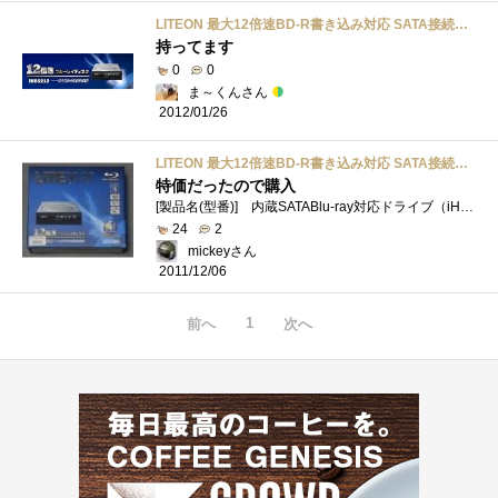
LITEON 最大12倍速BD-R書き込み対応 SATA接続内蔵型のブルーレイディスクドライブ iHBS212-27
持ってます
0
0
ま～くんさん
2012/01/26
LITEON 最大12倍速BD-R書き込み対応 SATA接続内蔵型のブルーレイディスクドライブ iHBS212-27
特価だったので購入
[製品名(型番)] 内蔵SATABlu-ray対応ドライブ（iHBS212-27）[購入経緯] ブルーレイドライブが安かったので購入してみました。[内容] LITEONのBlu-ray対�...
24
2
mickeyさん
2011/12/06
1
前へ
次へ