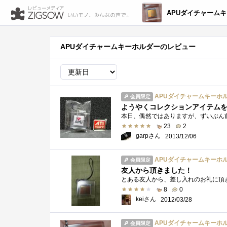
APUダイチャーム
APUダイチャームキーホルダーのレビュー
APUダイチャームキーホ
会員限定
ようやくコレクションアイテム
23
2
garpさん
2013/12/06
APUダイチャームキーホ
会員限定
友人から頂きました！
とある友人から、差し入れのお礼に頂
8
0
keiさん
2012/03/28
APUダイチャームキーホ
会員限定