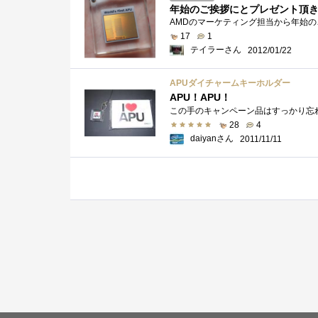
年始のご挨拶にとプレゼント頂
17
1
テイラーさん
2012/01/22
APUダイチャームキーホルダー
APU！APU！
28
4
daiyanさん
2011/11/11