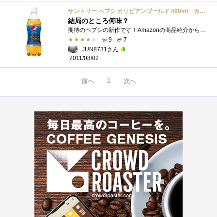
サントリー ペプシ カリビアンゴールド 490ml カリビアン
結局のところ何味？
期待のペプシの新作です！Amazonの商品紹介から「カリブ海の高級リゾートで飲んでいるようなリッチな気分を与えてくれる夏にぴったりの爽やか�...
9
7
JUN8731さん
2011/08/02
1
前へ
次へ