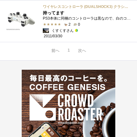
ワイヤレスコントローラ (DUALSHOCK3) クラシック・ホワイト (CECH-ZC2JLW)
持ってます
PS3本体に同梱のコントローラは黒なので、白のコントローラを購入。当然、色が違うだけで、使い勝手は変わりません。
2
0
くすくすさん
2011/03/30
1
前へ
次へ