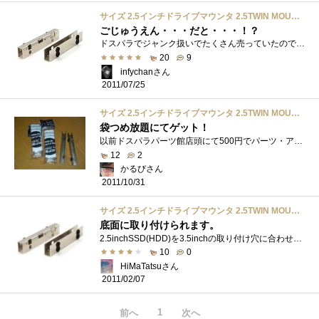
サイズ 2.5インチドライブマウンタ 2.5TWIN MOUNTER Rev.C
ごじゅうえん・・・だと・・・！？
ドスパラでジャンク扱いでたくさん売っていたので購入。SSD2基載せられるのでいいですね～RAID組んだときなんかいいですよね。あんまりにも安い...
20
9
infychanさん
2011/07/25
サイズ 2.5インチドライブマウンタ 2.5TWIN MOUNTER Rev.C
袋つめ放題にてゲット！
以前ドスパラパーツ館店頭にて500円でパーツ・アクセの袋つめ放題をやっていたときに詰め込んだ2.5インチドライブのマウンターです。どうせ投�...
12
2
かるびさん
2011/10/31
サイズ 2.5インチドライブマウンタ 2.5TWIN MOUNTER Rev.C
底面に取り付けられます。
2.5inchSSD(HDD)を3.5inchの取り付け穴に合わせるパーツ。一般の物はたくさんあるけど、PCケースの底面に取り付ける事が出来ない（取り付け穴がない�...
10
0
HiMaTatsuさん
2011/02/07
1
前へ
次へ