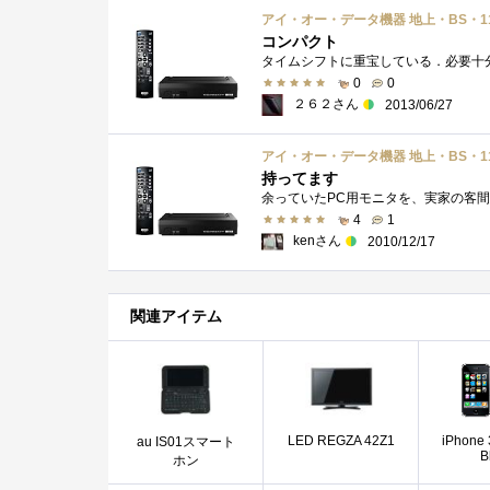
アイ・オー・データ機器 地上・BS・11
コンパクト
タイムシフトに重宝している．必要十
0
0
２６２さん
2013/06/27
アイ・オー・データ機器 地上・BS・11
持ってます
4
1
kenさん
2010/12/17
関連アイテム
LED REGZA 42Z1
iPhone
au IS01スマート
B
ホン