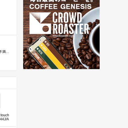
余っていたPC用モニタを、実家の客間用のテレビにしたく購入した。今のところ、使用頻度が高くないこともあり、特に不満もなく客まで地デジが...
 touch
44J/A