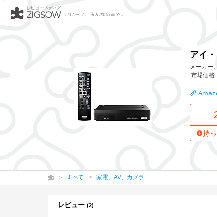
アイ・オー・データ機器 地上・BS・110度CSデジタルハ
アイ・
メーカー、
市場価格: 
Amazo
持っ
すべて
家電、AV、カメラ
レビュー
(2)