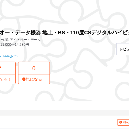
2 レビュー
0
気になってる人
イビジョンチューナー HVT-BCTL
オー・データ機器 地上・BS・110度CSデジタルハイビジ
作者: アイ・オー・データ
11,000〜14,280円
レビ
n.co.jpへ
2
0
てる！
気になる！
持っ