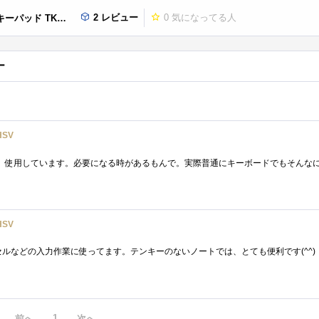
2 レビュー
0
気になってる人
ッド TK-UFHSV
ー
HSV
HSV
1
前へ
次へ