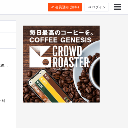
会員登録 (無料)
ログイン
ノートパソコンで数字を入力する時に、使用しています。必要になる時があるもんで。実際普通にキーボードでもそんなに遅くならないんですが�...
Tabキー付テンキーパッドです。エクセルなどの入力作業に使ってます。テンキーのないノートでは、とても便利です(^^)・対応アーキテクチャ：PC-A...