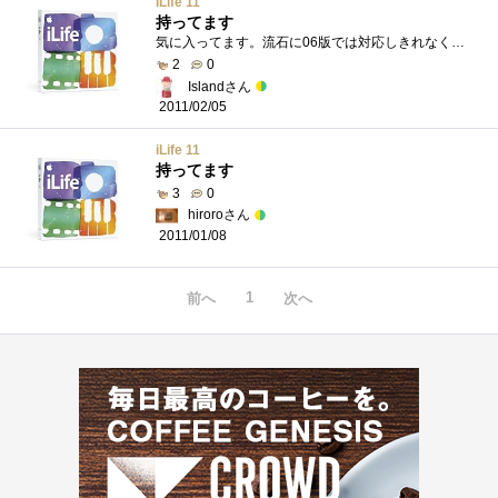
iLife 11
持ってます
気に入ってます。流石に06版では対応しきれなくなったから購入した。とても良いと思う。買い得感はある。
2
0
Islandさん
2011/02/05
iLife 11
持ってます
3
0
hiroroさん
2011/01/08
1
前へ
次へ