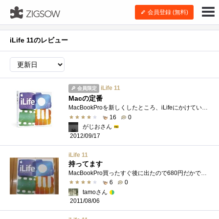
会員登録 (無料)
iLife 11のレビュー
iLife 11
会員限定
Macの定番
MacBookProを新しくしたところ、iLifeにかけているものがいくつか。めんどくさいのでDVD版で買ってみました。あまり気にはしていませんでしたが、�...
16
0
がじおさん
2012/09/17
iLife 11
持ってます
MacBookPro買ったすぐ後に出たので680円だかで購入できました。ただ、未だにMacには慣れず使いこなせてないのが現状ですｗどうせならSandyまで待て�...
6
0
tamoさん
2011/08/06