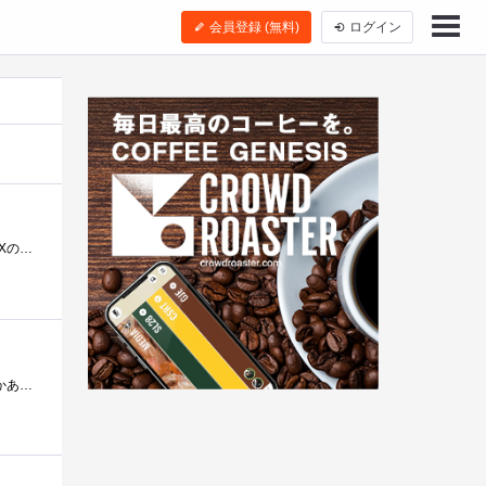
会員登録 (無料)
ログイン
Corsair400Rの底面ファンに使います．以前も書きましたが，120/140mmのファンを取り付けられるのですが，ENERMAXのEPM1000EWTが大きいので，140mmは干渉し�...
120mmのファンが異常音出しているものが出てきましたので交換用に購入しました。薄いですね。本体の厚さが12mmしかありません。メーカサイトに�...