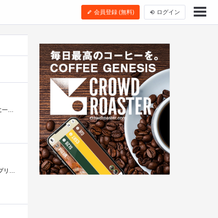
会員登録 (無料)
ログイン
とうとうiPad（初代）に手を出してしまいました。ほしくなった理由として家族用に第４世代（エアの前）の型を家族用に一枚購入したので自分も�...
仕事で使うので購入したが、結局その仕事はなくなってしまった。しかし、他にiOS端末を持っていなかったので、iOSアプリを使いたいとき、そし�...