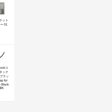
ポケット
ー 01
Dockコ
ネック
 ブラッ
ap for
 Black
-BK