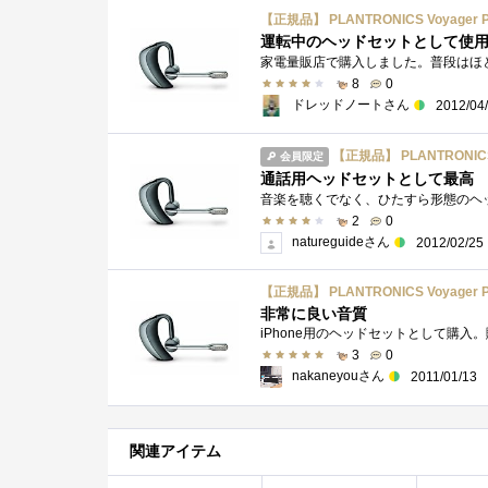
【正規品】 PLANTRONICS Voyager P
運転中のヘッドセットとして使
8
0
ドレッドノートさん
2012/04
【正規品】 PLANTRONICS 
会員限定
通話用ヘッドセットとして最高
2
0
natureguideさん
2012/02/25
【正規品】 PLANTRONICS Voyager P
非常に良い音質
3
0
nakaneyouさん
2011/01/13
関連アイテム