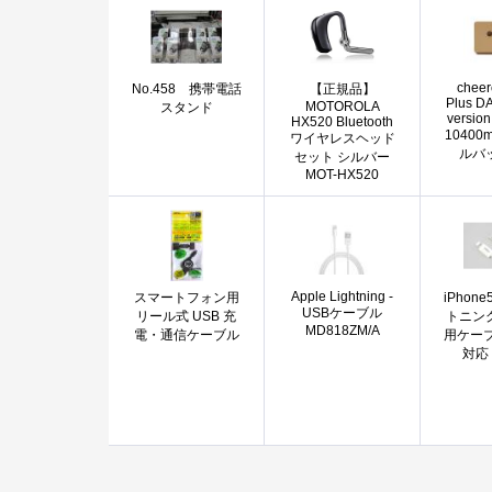
cheer
No.458 携帯電話
【正規品】
Plus 
MOTOROLA
スタンド
versio
HX520 Bluetooth
10400
ワイヤレスヘッド
ルバ
セット シルバー
MOT-HX520
Apple Lightning -
スマートフォン用
iPhone
USBケーブル
リール式 USB 充
トニン
MD818ZM/A
電・通信ケーブル
用ケーブル
対応