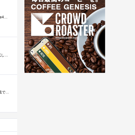
家電量販店で購入しました。普段はほとんど使用しないのですが、長距離運転のときは必ず使用しています。接続はiPhone4に接続しています。音質�...
音楽を聴くでなく、ひたすら形態のヘッドセットとして通話のための道具と考えたとき、何個か人のを借りたりなんだり試してみましたが結局こ�...
iPhone用のヘッドセットとして購入。購入の決め手は、・付けたまま多少動いても外れにくそう・ノイズキャンセラー搭載でした。以前、1,000円程度...