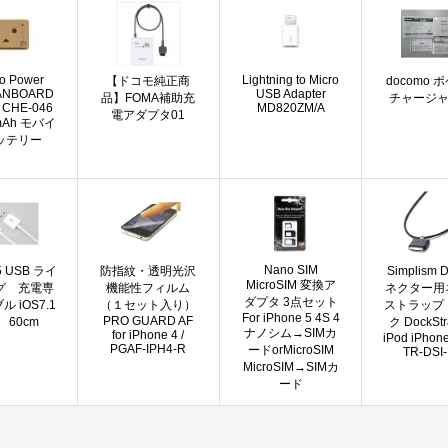
o Power
Lightning to Micro
【ドコモ純正商
docomo 
DANBOARD
USB Adapter
品】FOMA補助充
チャージャ
n CHE-046
MD820ZM/A
電アダプタ01
mAh モバイ
ッテリー
Nano SIM
5 USB ライ
防指紋・透明光沢
Simplism 
MicroSIM 変換ア
グ 充電専
機能性フィルム
ネクター用
ダプタ 3点セット
 iOS7.1
（１セット入り）
ストラップ
For iPhone 5 4S 4
PRO GUARD AF
 60cm
ク DockStr
ナノシム→SIMカ
for iPhone 4 /
iPod iPhone
PGAF-IPH4-R
ードorMicroSIM
TR-DSI
MicroSIM→SIMカ
ード