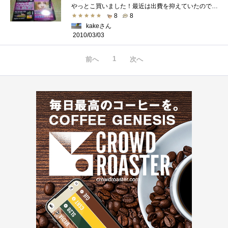
やっとこ買いました！最近は出費を抑えていたので・・・3波でWチューナーと言う！しかし、我が家ではBS/CSは映らない・・・画質もいいですし、�...
8
8
kakeさん
2010/03/03
1
前へ
次へ