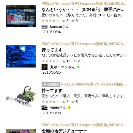
PIXELA Windows用 PCI-express接続 地上/BS/CS 110度 3波 キャプチャーボード PIX-DT096-PE0
なんというか・・・（9/24追記 勝手に評価）
思いつきでPCに取り付けた。外付けHDDが3台余っていたのでとにかく保存しようと思ったがCAD操作PCでは完全に使用していない。Buffuro リンクシア�...
8
0
kensanさん
2010/09/04
PIXELA Windows用 PCI-express接続 地上/BS/CS 110度 3波 キャプチャーボード PIX-DT096-PE0
持ってます
地デジ対応液晶テレビを購入するか迷ったんですが、アナログテレビ（'97年製）がなかなか壊れないのでもう少し様子を見てから液晶テレビの...
16
21
丸ボロマンさん
2010/05/25
PIXELA Windows用 PCI-express接続 地上/BS/CS 110度 3波 キャプチャーボード PIX-DT096-PE0
会員限定
持ってます
安かったので購入。画質、安定性共に満足してます。
8
6
yuirieさん
2010/03/08
PIXELA Windows用 PCI-express接続 地上/BS/CS 110度 3波 キャプチャーボード PIX-DT096-PE0
念願の地デジチューナー