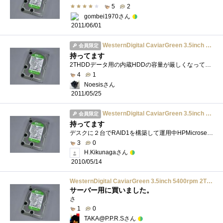
5
2
gombei1970さん
2011/06/01
WesternDigital CaviarGreen 3.5inch 5400rpm 2TB 64MB SATA/3.0Gbs 500GB/plt WD20EARS-R
会員限定
持ってます
2THDDデータ用の内蔵HDDの容量が厳しくなってきたので、増設用に。500G→2Tのジャンプアップ。昔は2Tとか現実離れした数字でしたね･･･
4
1
Noesisさん
2011/05/25
WesternDigital CaviarGreen 3.5inch 5400rpm 2TB 64MB SATA/3.0Gbs 500GB/plt WD20EARS-R
会員限定
持ってます
デスクに２台でRAID1を構築して運用中HPMicroserverに4台突っ込んでRAID1のアレイを2組作って運用中
3
0
H.Kikunagaさん
2010/05/14
WesternDigital CaviarGreen 3.5inch 5400rpm 2TB 64MB SATA/3.0Gbs 500GB/plt WD20EARS-R
サーバー用に買いました。
さ
1
0
TAKA@P.P.R.Sさん