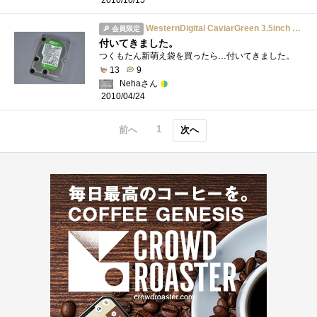
WesternDigital CaviarGreen 3.5inch 5400rpm 2TB 64MB SATA/3.0Gbs 500GB/plt WD20EARS-R
会員限定
付いてきました。
つくもたん新萌え袋を買ったら…付いてきました。
13
9
Nehaさん
2010/04/24
1
前へ
次へ