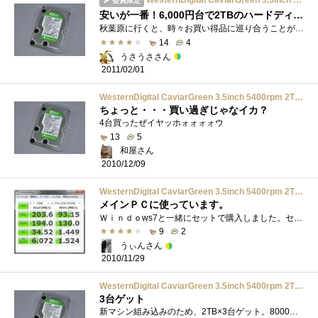
WesternDigital CaviarGreen 3.5inch 5400rpm 2TB 64MB SATA/3.0Gbs 500GB/plt WD20EARS-R
会員限定
安いが一番！6,000円台で2TBのハードディスクが買えた
秋葉原に行くと、時々お買い得品に巡り合うことがあります。それは、ある日のことでした。たまたま秋葉原を通りすがったら、超お買い得なハ�...
14
4
うさうささん
2011/02/01
WesternDigital CaviarGreen 3.5inch 5400rpm 2TB 64MB SATA/3.0Gbs 500GB/plt WD20EARS-R
ちょっと・・・買い過ぎじゃなイカ？
4台買ったぜイヤッホォォォォウ
13
5
和屋さん
2010/12/09
WesternDigital CaviarGreen 3.5inch 5400rpm 2TB 64MB SATA/3.0Gbs 500GB/plt WD20EARS-R
メインＰＣに使っています。
Ｗｉｎｄｏws7と一緒にセットで購入しました。セット価格だったため、普通に買うより安く手に入りました（＾－＾■ベンチマークとかテストに�...
9
2
うぃんさん
2010/11/29
WesternDigital CaviarGreen 3.5inch 5400rpm 2TB 64MB SATA/3.0Gbs 500GB/plt WD20EARS-R
3台ゲット
新マシン組み込みのため、2TB×3台ゲット。8000円で買ったのに、今週末大須某店特価で6980円で売っていたとゆうｗ