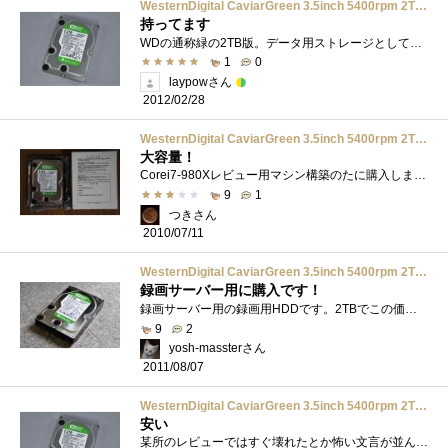
WesternDigital CaviarGreen 3.5inch 5400rpm 2TB 64MB SATA/3.0Gbs 500GB/plt WD20EARS-R
持ってます
WDの通称緑の2TB版。データ用ストレージとして使用。完全に個人的なことだが底値の5500円程度で二台購入できていたので個人的な満足度はかなり�...
1
0
laypowさん
2012/02/28
WesternDigital CaviarGreen 3.5inch 5400rpm 2TB 64MB SATA/3.0Gbs 500GB/plt WD20EARS-R
大容量！
Corei7-980Xレビュー用マシン構築のたに購入しました。キャッシュの大きさからパフォーマンスを期待して購入しました。現在の用途だと2TBは使い切...
9
1
つきさん
2010/07/11
WesternDigital CaviarGreen 3.5inch 5400rpm 2TB 64MB SATA/3.0Gbs 500GB/plt WD20EARS-R
録画サーバー用に購入です！
録画サーバー用の録画用HDDです。2TBでこの価格。十分過ぎるコストパフォーマンスと判断して購入しました。静音にしたかったので、回転数もこ�...
9
2
yosh-massterさん
2011/08/07
WesternDigital CaviarGreen 3.5inch 5400rpm 2TB 64MB SATA/3.0Gbs 500GB/plt WD20EARS-R
安い
某所のレビューではすぐ壊れたとか怖い文言が並んでいるが、今のところ問題もなく使えている。