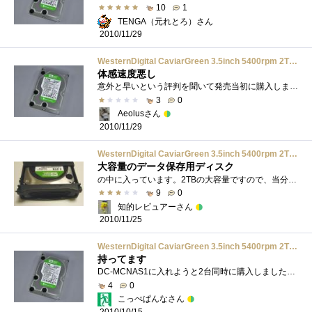
10
1
TENGA（元れとろ）さん
2010/11/29
WesternDigital CaviarGreen 3.5inch 5400rpm 2TB 64MB SATA/3.0Gbs 500GB/plt WD20EARS-R
体感速度悪し
意外と早いという評判を聞いて発売当初に購入しました。ここ数年Seagate一筋でしたが浮気してみました。Seagateの7200.9（だったと思います）からの...
3
0
Aeolusさん
2010/11/29
WesternDigital CaviarGreen 3.5inch 5400rpm 2TB 64MB SATA/3.0Gbs 500GB/plt WD20EARS-R
大容量のデータ保存用ディスク
の中に入っています。2TBの大容量ですので、当分の間空き容量の心配をしなくてもよさそうです。データ保存用ディスクとして使用していますの�...
9
0
知的レビュアーさん
2010/11/25
WesternDigital CaviarGreen 3.5inch 5400rpm 2TB 64MB SATA/3.0Gbs 500GB/plt WD20EARS-R
持ってます
DC-MCNAS1に入れようと2台同時に購入しました。２TBもかなり安くなりましたねぇ。
4
0
こっぺぱんなさん
2010/10/15