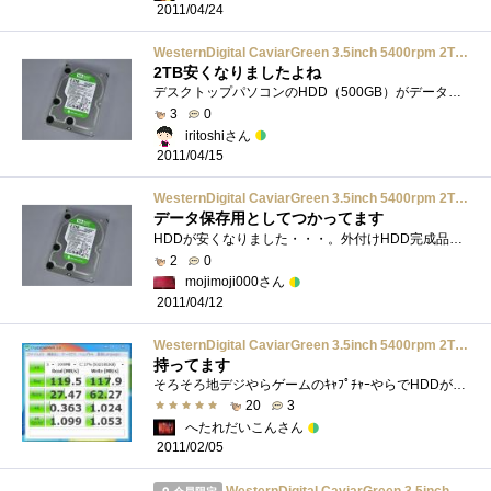
2011/04/24
WesternDigital CaviarGreen 3.5inch 5400rpm 2TB 64MB SATA/3.0Gbs 500GB/plt WD20EARS-R
2TB安くなりましたよね
デスクトップパソコンのHDD（500GB）がデータでいっぱいになってきてしまったので、倉庫用に購入しました。パソコンに内蔵でドライブを１つ増や...
3
0
iritoshiさん
2011/04/15
WesternDigital CaviarGreen 3.5inch 5400rpm 2TB 64MB SATA/3.0Gbs 500GB/plt WD20EARS-R
データ保存用としてつかってます
HDDが安くなりました・・・。外付けHDD完成品より安くできるのでケースとHDD別々に買いました。すごく静かで動いてるのか不安になるくらいです�...
2
0
mojimoji000さん
2011/04/12
WesternDigital CaviarGreen 3.5inch 5400rpm 2TB 64MB SATA/3.0Gbs 500GB/plt WD20EARS-R
持ってます
そろそろ地デジやらゲームのｷｬﾌﾟﾁｬｰやらでHDDがいっぱいになりそうなので久しぶりにHDD買いましたｗ2TBもあるとHDD1～2台もあれば十分すぎ...
20
3
へたれだいこんさん
2011/02/05