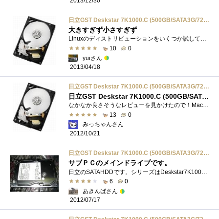
2013/12/30
日立GST Deskstar 7K1000.C (500GB/SATA3G/7200rpm/16MB) HDS721050CLA362
大きすぎず小さすぎず
Linuxのディストリビューションをいくつか試してみたくて、起動ドライブとして購入。１ＴＢとの価格差も小さかったけれど、大きすぎても使いに...
10
0
yuiさん
2013/04/18
日立GST Deskstar 7K1000.C (500GB/SATA3G/7200rpm/16MB) HDS721050CLA362
日立GST Deskstar 7K1000.C (500GB/SATA3G/7200rpm/16MB) HDS721050CLA362
なかなか良さそうなレビューを見かけたので！MacBookProのバックアップ用として購入しました。毎分7,200回転で、消費電力を抑制したデスクトップPC...
13
0
みっちゃんさん
2012/10/21
日立GST Deskstar 7K1000.C (500GB/SATA3G/7200rpm/16MB) HDS721050CLA362
サブＰＣのメインドライブです。
日立のSATAHDDです。シリーズはDeskstar7K1000.Cに属しています。7200rpmキャッシュ16MB容量500GB１プラッターモデルです。消費電力はアイドルしか見当た�...
6
0
あきんばさん
2012/07/17