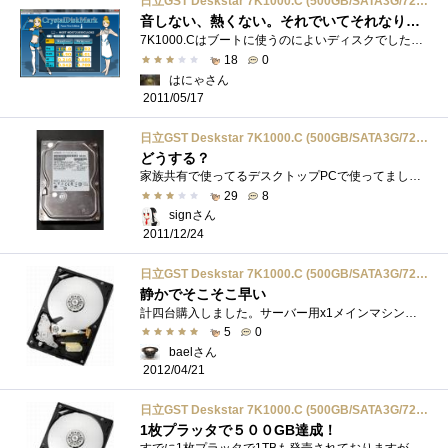
日立GST Deskstar 7K1000.C (500GB/SATA3G/7200rpm/16MB) HDS721050CLA362
音しない、熱くない。それでいてそれなりの速度が出る。
7K1000.Cはブートに使うのによいディスクでした。今後SSDが普及すると、PCは2.5SSD+3.5HDDでいいんじゃない？って感じなんで500GBぐらいの需要はなくな�...
18
0
はにゃさん
2011/05/17
日立GST Deskstar 7K1000.C (500GB/SATA3G/7200rpm/16MB) HDS721050CLA362
どうする？
家族共有で使ってるデスクトップPCで使ってました。今は音がちょっとうるさいけど、1TBのHDS721010CLA332を取り付けてます。容量的には十分でしたが...
29
8
signさん
2011/12/24
日立GST Deskstar 7K1000.C (500GB/SATA3G/7200rpm/16MB) HDS721050CLA362
静かでそこそこ早い
計四台購入しました。サーバー用x1メインマシン用x2サブ・検証機用x1購入時期は例のタイの洪水以前でしたので、4200円x1程度でしたでしょうか。�...
5
0
baelさん
2012/04/21
日立GST Deskstar 7K1000.C (500GB/SATA3G/7200rpm/16MB) HDS721050CLA362
1枚プラッタで５００GB達成！