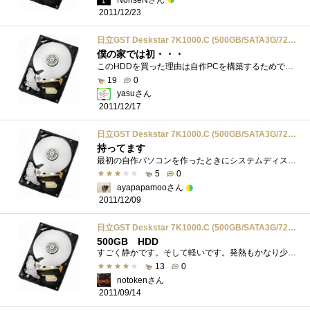
2011/12/23
日立GST Deskstar 7K1000.C (500GB/SATA3G/7200rpm/16MB) HDS721050CLA362
僕の家では初・・・
このHDDを買った理由は自作PCを構築するためです。なぜ、タイトルが「僕の家では初・・・」となっているかと言うと僕の家にあるHDDの容量の大き...
19
0
yasuさん
2011/12/17
日立GST Deskstar 7K1000.C (500GB/SATA3G/7200rpm/16MB) HDS721050CLA362
持ってます
最初の自作パソコンを作ったときにシステムディスク用に購入。現在（2011年12月）は、システムやデータのバックアップにしよう中。
5
0
ayapapamooさん
2011/12/09
日立GST Deskstar 7K1000.C (500GB/SATA3G/7200rpm/16MB) HDS721050CLA362
500GB HDD
すごく静かです。そして軽いです。発熱もかなり少ないです。システムDISCとして利用しているのですが、問題なく動いてくれています。
13
0
notokenさん
2011/09/14