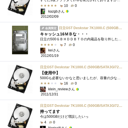
すでに1枚プラッタで1TBも発売されておりますが、その前に買いました。普通にシステム用として使っても文句のないスペックのHDDですが、すでにS...
10
0
kazgbさん
2012/02/09
日立GST Deskstar 7K1000.C (500GB/SATA3G/7200rpm/16MB) HDS721050CLA362
会員限定
キャッシュ16ＭＢな・・・
日立の500ＧＢＨＤＤＢＴＯの内蔵品を取り外したら入ってました・ω・）
7
0
keiさん
2012/01/19
日立GST Deskstar 7K1000.C (500GB/SATA3G/7200rpm/16MB) HDS721050CLA362
【使用中】
500Gも必要ないかなと思いましたが、容量の少ないやつの値段があまり変わらないので、なら500Gでいいやと購入。
16
0
klein_reviewさん
2011/12/31
日立GST Deskstar 7K1000.C (500GB/SATA3G/7200rpm/16MB) HDS721050CLA362
持ってます
今は500GBだけど増設したいっ
4
0
NoriseNさん