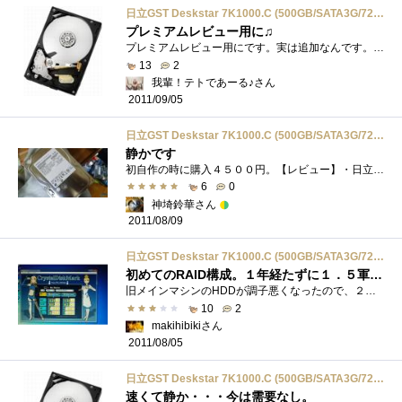
日立GST Deskstar 7K1000.C (500GB/SATA3G/7200rpm/16MB) HDS721050CLA362
プレミアムレビュー用に♫
プレミアムレビュー用にです。実は追加なんです。。。。詳しくはレビューにて500GB7200rpmです(｀_´)ゞ安いですね(o^^o)3280円でした。
13
2
我輩！テトであーる♪さん
2011/09/05
日立GST Deskstar 7K1000.C (500GB/SATA3G/7200rpm/16MB) HDS721050CLA362
静かです
初自作の時に購入４５００円。【レビュー】・日立なので安心です・Readは120Mb/sでますよ。・発熱はそこそこありますね・・・・１プラッタで高速...
6
0
神埼鈴華さん
2011/08/09
日立GST Deskstar 7K1000.C (500GB/SATA3G/7200rpm/16MB) HDS721050CLA362
初めてのRAID構成。１年経たずに１．５軍選手・・・
旧メインマシンのHDDが調子悪くなったので、２枚購入。HDDの故障リスクを考え、初めてRAIDってことを学びました。まずはデータ保護と言うことでR...
10
2
makihibikiさん
2011/08/05
日立GST Deskstar 7K1000.C (500GB/SATA3G/7200rpm/16MB) HDS721050CLA362
速くて静か・・・今は需要なし。