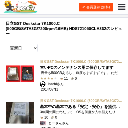
会員登録 (無料)
日立GST Deskstar 7K1000.C
(500GB/SATA3G/7200rpm/16MB) HDS721050CLA362のレビュ
ー
日立GST Deskstar 7K1000.C (500GB/SATA3G/7200rpm/16MB) HDS721050CLA362
古いPCのメンテナンス用に保存してます
容量も500GBあるし、速度もまずまずです。 ただ、最近では少しでも速く、容量の大きい物を求めているのが世の趨勢の様で、最近はずっと外付�...
11
0
hachiさん
2014/07/11
日立GST Deskstar 7K1000.C (500GB/SATA3G/7200rpm/16MB) HDS721050CLA362
基本中の基本である「安定・安心」を提供してくれるHDD。
3年間の間にわたって OSを何度か入れ替えたり していじりまくった感があるHDDです。今では、そうした使用をやめてHDDのバックアップHDDのひと�...
10
0
とーさんさん