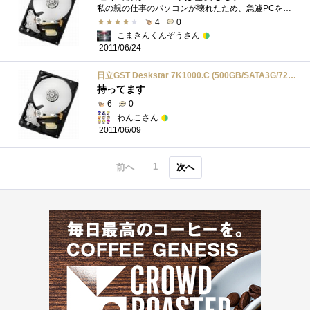
私の親の仕事のパソコンが壊れたため、急遽PCを作ることになり、CPU:IntelPentiumDCE6600MOT:忘れましたwMEM:CFDW2U800CQ-2GL5POW:KT-420RS420WHDD:HDS721050CLA362DVD:TS-H66...
4
0
こまきんくんぞうさん
2011/06/24
日立GST Deskstar 7K1000.C (500GB/SATA3G/7200rpm/16MB) HDS721050CLA362
持ってます
6
0
わんこさん
2011/06/09
1
前へ
次へ