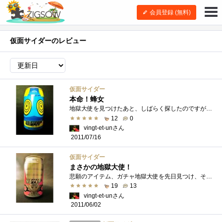
会員登録 (無料)
仮面サイダーのレビュー
仮面サイダー
本命！蜂女
地獄大使を見つけたあと、しばらく探したのですが出会う事が出来なかった蜂女サイダー。アリオ札幌内のベビーザらスで最後の1本をゲット。こ�...
12
0
vingt-et-unさん
2011/07/16
仮面サイダー
まさかの地獄大使！
悲願のアイテム、ガチャ地獄大使を先日見つけ、そしてまさかの仮面サイダー！！アンクの手とメダルセットを無事手渡され、一安心しながら店�...
19
13
vingt-et-unさん
2011/06/02