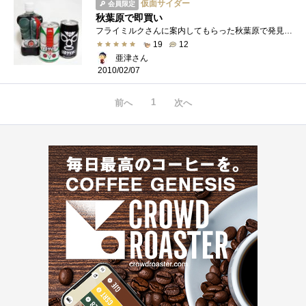
仮面サイダー
会員限定
秋葉原で即買い
フライミルクさんに案内してもらった秋葉原で発見。これから新幹線で大阪へ戻ろうという時に荷物になることも厭わず３本即買いです（笑）大�...
19
12
亜津さん
2010/02/07
1
前へ
次へ