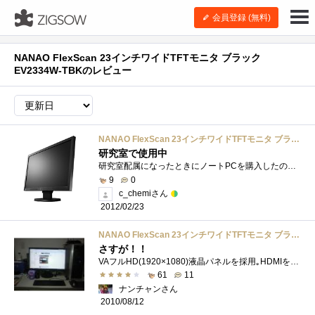
会員登録 (無料)
NANAO FlexScan 23インチワイドTFTモニタ ブラック
EV2334W-TBKのレビュー
NANAO FlexScan 23インチワイドTFTモニタ ブラック EV2334W-TBK
研究室で使用中
研究室配属になったときにノートPCを購入したのですが、ふだん家で使ってたモニターWUXGAの非光沢だったため光沢＆WXGAのモニターに満足できずに...
9
0
c_chemiさん
2012/02/23
NANAO FlexScan 23インチワイドTFTモニタ ブラック EV2334W-TBK
さすが！！
VAフルHD(1920×1080)液晶パネルを採用｡HDMIを含む3系統入力｡オーバードライブ回路搭載｡視野角 水平／垂直(コントラスト比10：1時、typ.) 17...
61
11
ナンチャンさん
2010/08/12