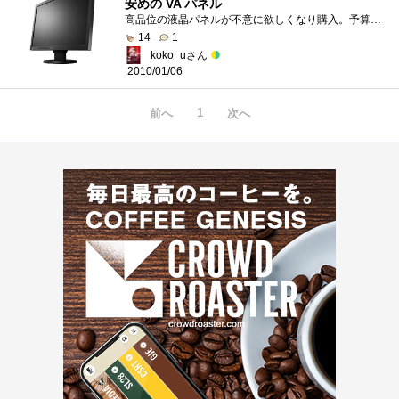
安めの VA パネル
高品位の液晶パネルが不意に欲しくなり購入。予算10万くらいでネットを物色していましたが、他にモニターアームを買ってみたり、サイドテーブ...
14
1
koko_uさん
2010/01/06
1
前へ
次へ