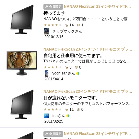
NANAO FlexScan 23インチワイドTFTモニタ ブラック EV2334W-TBK
会員限定
持ってます
NANAOもついに２万円台・・・・ということで寝室用に購入しました。MacBookAirとHDMIでつないでみてビックリ。ものすごく画質が悪い（涙）真剣に返�...
14
1
チップマックさん
2010/12/15
NANAO FlexScan 23インチワイドTFTモニタ ブラック EV2334W-TBK
自宅用と仕事用に使ってます。
TNパネルのモニターでは目がしょぼしょぼになるので地場の優 eizo VAパネルのこの製品を購入。動きの速いティロップ等は残像が残りますが、動...
3
0
yochisanさん
2011/04/14
NANAO FlexScan 23インチワイドTFTモニタ ブラック EV2334W-TBK
目が疲れないモニターです。
個人使用のモニターの中でもコストパフォーマンス、性能とバランスのとれた機種だと思います。何よりも一日中見てみても目が疲れないので最�...
11
0
iriaさん
2011/02/25
NANAO FlexScan 23インチワイドTFTモニタ ブラック EV2334W-TBK
会員限定