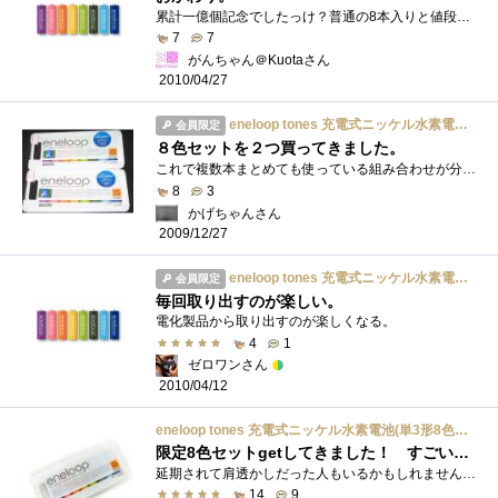
累計一億個記念でしたっけ？普通の8本入りと値段が同じでした。エネループはいくつあっても困らないので他のものを買うついでに購入。もうす�...
7
7
がんちゃん＠Kuotaさん
2010/04/27
eneloop tones 充電式ニッケル水素電池(単3形8色カラーパック) HR-3UTGA-8TN
会員限定
８色セットを２つ買ってきました。
これで複数本まとめても使っている組み合わせが分かります（ｗ今まで使用済みをまとめているとどれとどれがセットで使っていた（同じぐらい�...
8
3
かげちゃんさん
2009/12/27
eneloop tones 充電式ニッケル水素電池(単3形8色カラーパック) HR-3UTGA-8TN
会員限定
毎回取り出すのが楽しい。
電化製品から取り出すのが楽しくなる。
4
1
ゼロワンさん
2010/04/12
eneloop tones 充電式ニッケル水素電池(単3形8色カラーパック) HR-3UTGA-8TN
限定8色セットgetしてきました！ すごい売れ行き…らしい／10万パックもあるけど(笑)
延期されて肩透かしだった人もいるかもしれませんが，新発売日は今日12月12日，でも，ヨドなど量販店には10日あたりから入荷していたようです�...
14
9