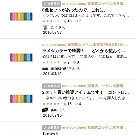
eneloop tones 充電式ニッケル水素電池(単3形8色カラーパック) HR-3UTGA-8TN
会員限定
8色セットがあったので、これに。
カラフルがつぼにはまったようです。これでうちも本格的eneloop生活突入ですかね。2setで同色で、使い合わせも可能に。うーん、、満足。説明はほ...
16
7
たぅさん
2010/03/27
eneloop tones 充電式ニッケル水素電池(単3形8色カラーパック) HR-3UTGA-8TN
ラメ☆カラーで綺麗!! どれから使おうか･･･
値段さほど変わらず･･･で購入そうだよねぇ･･電池ってこんなアイデア必要ですよねぇ色が付いていれば色んな区分も出来るし、例えば家族�...
2
0
uchiken97さん
2011/04/19
eneloop tones 充電式ニッケル水素電池(単3形8色カラーパック) HR-3UTGA-8TN
会員限定
2セット買い推奨アイテムです！ コントローラーでの利用時に色分けは便利だよ！！
エネループの色つきモデルです。コレを購入したきっかけは、エネループって（あたりまえですが）全部一緒の面構えなので充電済みとか同じ回�...
15
4
garpさん
2010/09/16
eneloop tones 充電式ニッケル水素電池(単3形8色カラーパック) HR-3UTGA-8TN
会員限定
おかわり。