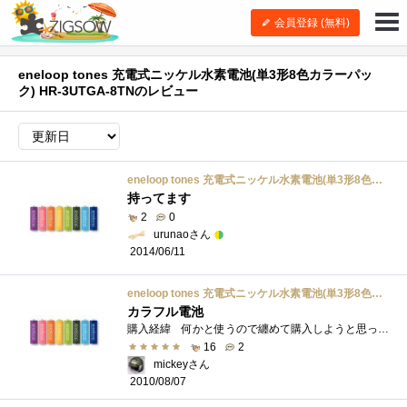
会員登録 (無料)
eneloop tones 充電式ニッケル水素電池(単3形8色カラーパッ
ク) HR-3UTGA-8TNのレビュー
eneloop tones 充電式ニッケル水素電池(単3形8色カラーパック) HR-3UTGA-8TN
持ってます
2
0
urunaoさん
2014/06/11
eneloop tones 充電式ニッケル水素電池(単3形8色カラーパック) HR-3UTGA-8TN
カラフル電池
購入経緯 何かと使うので纏めて購入しようと思ったら限定色のパックが あったので衝動買いしました。勿論、２セットでｗ カラフルな電池�...
16
2
mickeyさん
2010/08/07