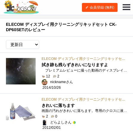
会員登録 (無料)
ELECOM ディスプレイ用クリーニングリキッドセット CK-
DP60SETのレビュー
ELECOM ディスプレイ用クリーニングリキッドセット CK-DP60SET
拭き跡も残らずきれいになりますよ
プレミアムレビューに撮った動画のディスプレイが汚かったので反省。 ディスプレイクリーニングキットを買ってきました。 うへぇ～！斜�...
12
2
nicknameさん
2014/10/26
ELECOM ディスプレイ用クリーニングリキッドセット CK-DP60SET
きれいに落ちます
画面の汚れがきれいに落ちます。専用のクロスに液体を噴霧して、拭きとるだけです。指紋、油汚れは綺麗に落ちます。
2
0
どらよしさん
2012/02/01