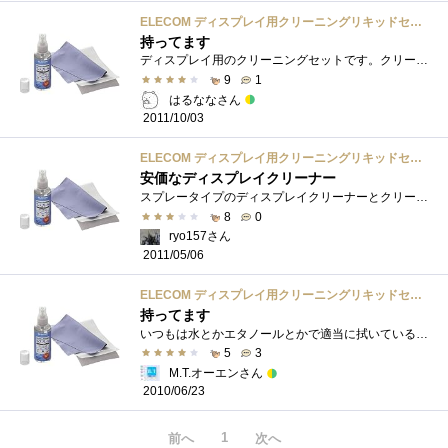
ELECOM ディスプレイ用クリーニングリキッドセット CK-DP60SET
持ってます
ディスプレイ用のクリーニングセットです。クリーニングスプレイは、かなり持ちます。もう何年持っているのだろう
9
1
はるななさん
2011/10/03
ELECOM ディスプレイ用クリーニングリキッドセット CK-DP60SET
安価なディスプレイクリーナー
スプレータイプのディスプレイクリーナーとクリーニングクロスのセット。実は未だ1回も使ってないです(笑)前に使っていたサンワサプライのデ�...
8
0
ryo157さん
2011/05/06
ELECOM ディスプレイ用クリーニングリキッドセット CK-DP60SET
持ってます
いつもは水とかエタノールとかで適当に拭いているだけなんですが、良い液晶を手に入れたので専用のクリーニング用品を買ってきました。前は�...
5
3
M.T.オーエンさん
2010/06/23
1
前へ
次へ