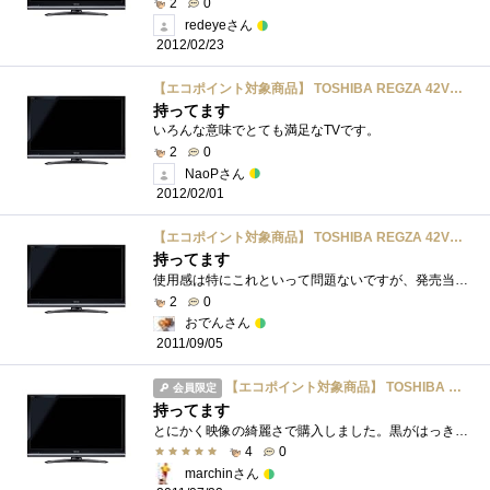
2
0
redeyeさん
2012/02/23
【エコポイント対象商品】 TOSHIBA REGZA 42V型 地上・BS・110度CSデジタルフルハイビジョン液晶テレビ 42Z8000
持ってます
いろんな意味でとても満足なTVです。
2
0
NaoPさん
2012/02/01
【エコポイント対象商品】 TOSHIBA REGZA 42V型 地上・BS・110度CSデジタルフルハイビジョン液晶テレビ 42Z8000
持ってます
使用感は特にこれといって問題ないですが、発売当時のラインナップをみると、この機種が評判よかったので購入したと思います。今となっては�...
2
0
おでんさん
2011/09/05
【エコポイント対象商品】 TOSHIBA REGZA 42V型 地上・BS・110度CSデジタルフルハイビジョン液晶テレビ 42Z8000
会員限定
持ってます
とにかく映像の綺麗さで購入しました。黒がはっきりしていて、メリハリきいてます当時、ほかのメーカーと並んでいたので比較しましたが、自�...
4
0
marchinさん