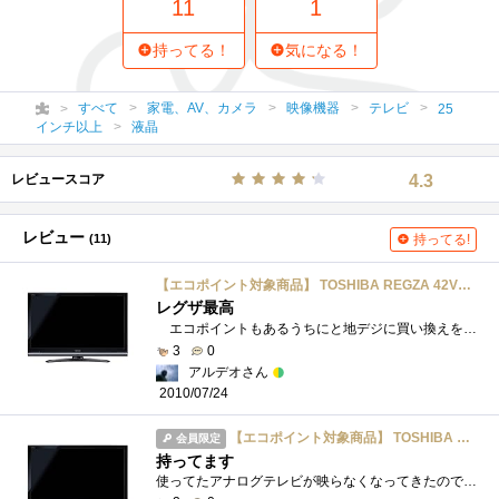
11
1
持ってる！
気になる！
すべて
家電、AV、カメラ
映像機器
テレビ
25
インチ以上
液晶
レビュースコア
4.3
レビュー
(11)
持ってる!
【エコポイント対象商品】 TOSHIBA REGZA 42V型 地上・BS・110度CSデジタルフルハイビジョン液晶テレビ 42Z8000
レグザ最高
エコポイントもあるうちにと地デジに買い換えを決意。ＨＤＤ録画ができることを最優先に検討した結果、ベストとの結論に至ったのが東芝レ�...
3
0
アルデオさん
2010/07/24
【エコポイント対象商品】 TOSHIBA REGZA 42V型 地上・BS・110度CSデジタルフルハイビジョン液晶テレビ 42Z8000
会員限定
持ってます
使ってたアナログテレビが映らなくなってきたので、購入。販促品のUSBHDD500Gとリモコン付。iVDRに録画できるWoooと、Z7000とも比較しましたが、「USB...