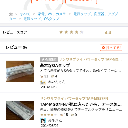
すべて
家電、AV、カメラ
電源タップ、変圧器、アダプ
ター
電源タップ、OAタップ
レビュースコア
4.4
レビュー
(9)
持ってる!
サンワサプライ パワータップ TAP-MG27FN
会員限定
基本なOAタップ
とても基本的なOAタップですね。3pタイプじゃないほうが家庭用としては用途が多いです。
31
4
れいんさん
2014/09/30
サンワサプライ パワータップ TAP-MG27FN
TAP-MG37FNが気に入ったから、アース無しも買ってみた
先日、部屋の模様替えでテーブルタップをリニューアルしました。TAP-MG37FNはアース端子付きですが、今回はアース端子無しのTAP-MG27FNを購入してみ...
15
0
愛生さん
2014/08/05