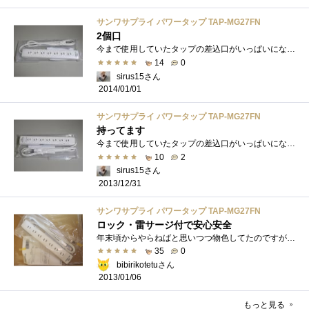
サンワサプライ パワータップ TAP-MG27FN
2個口
今まで使用していたタップの差込口がいっぱいになり、余裕がなくなってしまったので2ヶ購入しました。価格とスイングプラグ、雷サージ付とい�...
14
0
sirus15さん
2014/01/01
サンワサプライ パワータップ TAP-MG27FN
持ってます
今まで使用していたタップの差込口がいっぱいになり、余裕がなくなってしまったので購入しました。価格とスイングプラグ、雷サージ付という�...
10
2
sirus15さん
2013/12/31
サンワサプライ パワータップ TAP-MG27FN
ロック・雷サージ付で安心安全
年末頃からやらねばと思いつつ物色してたのですがamazonが一番安かったので購入。我が家にはコードに足を引っかけてコケるおっちょこちょいな�...
35
0
bibirikotetuさん
2013/01/06
もっと見る