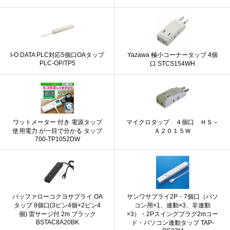
I-O DATA PLC対応5個口OAタップ
Yazawa 極小コーナータップ 4個
PLC-OP/TP5
口 STCS154WH
ワットメーター 付き 電源タップ
マイクロタップ ４個口 ＨＳ－
使用電力 が一目で分かる タップ
Ａ２０１５Ｗ
700-TP1052DW
バッファローコクヨサプライ OA
サンワサプライ2P・7個口（パソ
タップ 8個口(3ピン4個+2ピン4
コン用×1、連動×3、非連動
個) 雷サージ付 2m ブラック
×3）・2Pスイングプラグ2mコー
BSTAC8A20BK
ド・パソコン連動タップ TAP-