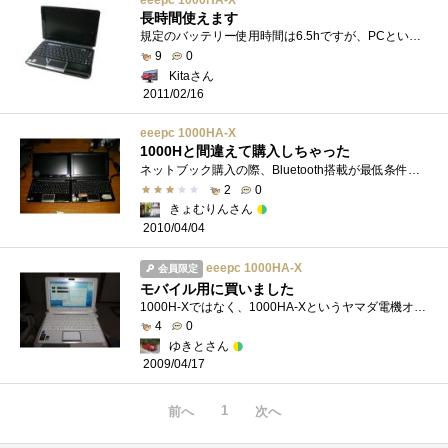
eeepc 1000HA-X
長時間使えます
規定のバッテリー使用時間は6.5hですが、PCというものはいろいろ作業するもので、液晶の明るさを下から2段目として実動3.5hです。購入時にメーカ...
9
0
Kitaさん
2011/02/16
eeepc 1000HA-X
1000Hと間違えて購入しちゃった
ネットブック購入の際、Bluetooth搭載が最低条件として考えていたのですが、1000HAは非搭載のモデルでした。そんなの店頭で見てもよく分かりませ�...
2
0
きょむりんさん
2010/04/04
eeepc 1000HA-X
会員限定
モバイル用に買いました
1000H-Xではなく、1000HA-Xというヤマダ電機オリジナルモデルです。N社の光回線同時申し込みで安く買えました。性能的にも十分で重宝しています。
4
0
ゆきとさん
2009/04/17
1
前へ
次へ