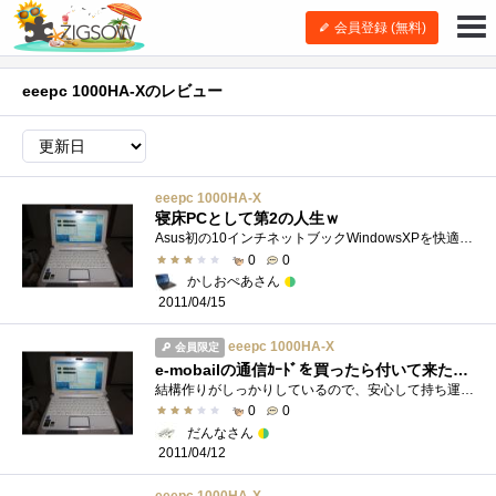
会員登録 (無料)
eeepc 1000HA-Xのレビュー
eeepc 1000HA-X
寝床PCとして第2の人生ｗ
Asus初の10インチネットブックWindowsXPを快適に動かすには 少々非力なのでメモリを 標準1GBから2GBへ変更無線LANも、ｉｎｔｅｌwifi5300へ換装済み５...
0
0
かしおぺあさん
2011/04/15
eeepc 1000HA-X
会員限定
e-mobailの通信ｶｰﾄﾞを買ったら付いて来た！？
結構作りがしっかりしているので、安心して持ち運べます。画面解像度が1024×600なので、縦方向が小さく、困ることもありますが、VGA(1024×768)をス...
0
0
だんなさん
2011/04/12