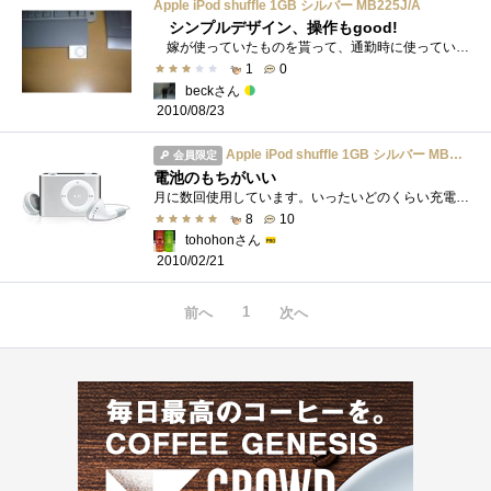
Apple iPod shuffle 1GB シルバー MB225J/A
シンプルデザイン、操作もgood!
嫁が使っていたものを貰って、通勤時に使っています。使い方もituneで音楽等を入れれば簡単ですし、機能が少ない分、使い方もラク。十分な性...
1
0
beckさん
2010/08/23
Apple iPod shuffle 1GB シルバー MB225J/A
会員限定
電池のもちがいい
月に数回使用しています。いったいどのくらい充電していないのか…電池のもちが良くて良いですね☆アップルストアの整備品を購入しました。
8
10
tohohonさん
2010/02/21
1
前へ
次へ