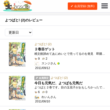
会員登録 (無料)
よつばと! (2)のレビュー
よつばと! (2)
２巻目ゲット
精文館諦めてあにめいとで売ってるのを発見 即購入・・・・なぜ本屋で売ってないのに・・・・ありか・・・まぁいいや(*'-') ３巻でよ�...
9
2
スンジさん
2011/09/12
よつばと! (2)
会員限定
今日も元気だ、よつばも元気だ
よつばと２巻です。目の玉花子がおもしろかったです。
6
0
れいんさん
2011/06/10