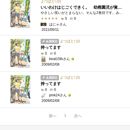
よつばと! (2)
いいわけはじごくできく。 幼稚園児が覚えそうだよね
やさしい笑いがとまらない。そんな2巻目です。みうらの話、水鉄砲の話 はもう見てると、もう幸せになりますね。もうよつばにはなれないけど�...
5
0
はにゃさん
2011/06/11
よつばと! (2)
会員限定
持ってます
0
0
beat15thさん
2009/02/08
よつばと! (2)
会員限定
持ってます
0
0
pink24さん
2009/02/08
1
前へ
次へ