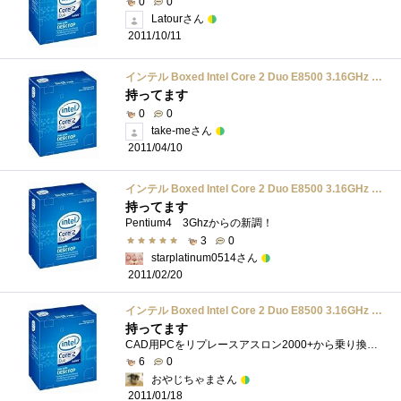
0
0
Latourさん
2011/10/11
インテル Boxed Intel Core 2 Duo E8500 3.16GHz BX80570E8500
持ってます
0
0
take-meさん
2011/04/10
インテル Boxed Intel Core 2 Duo E8500 3.16GHz BX80570E8500
持ってます
Pentium4 3Ghzからの新調！
3
0
starplatinum0514さん
2011/02/20
インテル Boxed Intel Core 2 Duo E8500 3.16GHz BX80570E8500
持ってます
CAD用PCをリプレースアスロン2000+から乗り換えCADが2コアまでしか対応していないのでコストパフォーマンス含めても最高だったと言えます。とはい...
6
0
おやじちゃまさん
2011/01/18