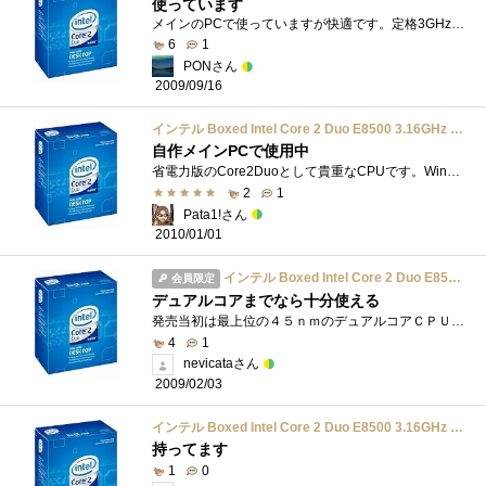
使っています
メインのPCで使っていますが快適です。定格3GHz越えで消費電力が抑えられていて、発熱も小さいので静音に向きます。3Dゲームや高画質動画でもサ...
6
1
PONさん
2009/09/16
インテル Boxed Intel Core 2 Duo E8500 3.16GHz BX80570E8500
自作メインPCで使用中
省電力版のCore2Duoとして貴重なCPUです。Windowsマシンについてはミドルクラスで充分、ビデオカードにも追加電源コネクターは不要という主義なの�...
2
1
Pata1!さん
2010/01/01
インテル Boxed Intel Core 2 Duo E8500 3.16GHz BX80570E8500
会員限定
デュアルコアまでなら十分使える
発売当初は最上位の４５ｎｍのデュアルコアＣＰＵでした。。（レビュー書いてる今はすでにさらに上位のものが販売されてますが）使っている�...
4
1
nevicataさん
2009/02/03
インテル Boxed Intel Core 2 Duo E8500 3.16GHz BX80570E8500
持ってます
1
0