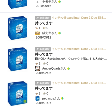
ヤモチさん
2010/05/16
インテル Boxed Intel Core 2 Duo E8500 3.16GHz BX80570E8500
会員限定
持ってます
1
0
猫先生さん
2009/05/12
インテル Boxed Intel Core 2 Duo E8500 3.16GHz BX80570E8500
会員限定
持ってます
E8400と大差は無いが、クロックを気にする人向け。OCをするのであればE8400の方が良い。
2
0
AmberQuartzさん
2009/02/05
インテル Boxed Intel Core 2 Duo E8500 3.16GHz BX80570E8500
会員限定
持ってます
3
0
pegasusさん
2009/01/07