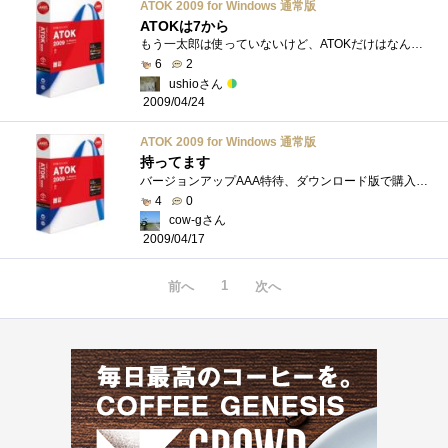
ATOK 2009 for Windows 通常版
ATOKは7から
もう一太郎は使っていないけど、ATOKだけはなんだかんだで使っている。
6
2
ushioさん
2009/04/24
ATOK 2009 for Windows 通常版
持ってます
バージョンアップAAA特待、ダウンロード版で購入2006から使い始めて、2008まではCD版を買ってたんだけど、アホらしくなったんで...電子辞書で広辞�...
4
0
cow-gさん
2009/04/17
1
前へ
次へ