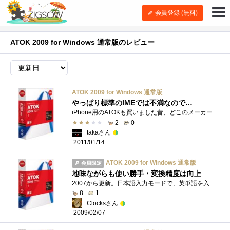
会員登録 (無料)
ATOK 2009 for Windows 通常版のレビュー
ATOK 2009 for Windows 通常版
やっぱり標準のIMEでは不満なので…
iPhone用のATOKも買いました昔、どこのメーカーか忘れたけどWXGというIMEがあれは使いやすかったな～Win95の頃だったけどATOK製品について書くと、変�...
2
0
takaさん
2011/01/14
ATOK 2009 for Windows 通常版
会員限定
地味ながらも使い勝手・変換精度は向上
2007から更新。日本語入力モードで、英単語を入力すると一文字打つごとに候補が現れる。携帯電話の予測変換みたいな感じで、間違えそうな単語�...
8
1
Clocksさん
2009/02/07