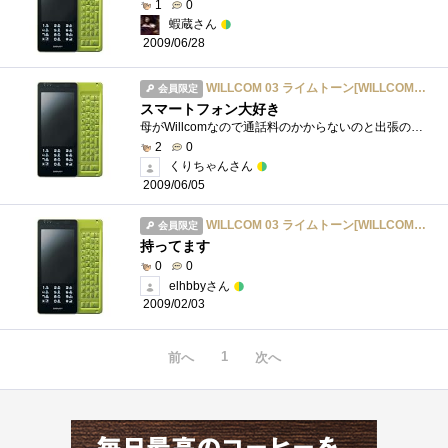
1
0
蝦蔵さん
2009/06/28
WILLCOM 03 ライムトーン[WILLCOM W-Value] WS020SH1M
会員限定
スマートフォン大好き
母がWillcomなので通話料のかからないのと出張のときの通信手段として持っているWillcom
2
0
くりちゃんさん
2009/06/05
WILLCOM 03 ライムトーン[WILLCOM W-Value] WS020SH1M
会員限定
持ってます
0
0
elhbbyさん
2009/02/03
1
前へ
次へ