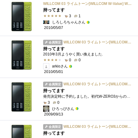
WILLCOM 03 ライムトーン[WILLCOM W-Value] WS020SH1M
持ってます
3
1
しろしろちゃんさん
2010/05/07
WILLCOM 03 ライムトーン[WILLCOM W-Value] WS020SH1M
会員限定
持ってます
2010年3月ようやく買い換えました.
0
0
arkioさん
2010/05/01
WILLCOM 03 ライムトーン[WILLCOM W-Value] WS020SH1M
会員限定
持ってます
発売決定時に予約しました。初代W-ZERO3からの機種変だったので「軽くなったなぁ～」というのが一番の感想です。ぼぼネットへのアクセス専用な�...
3
0
ひろっぴさん
2009/09/13
WILLCOM 03 ライムトーン[WILLCOM W-Value] WS020SH1M
会員限定
持ってます