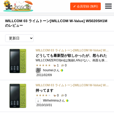
会員登録 (無料)
WILLCOM 03 ライムトーン[WILLCOM W-Value] WS020SH1M
のレビュー
WILLCOM 03 ライムトーン[WILLCOM W-Value] WS020SH1M
どうしても最新型が欲しかったが、怒られた
WILLCOMZERO3[es]は無線LANがない。画面も狭い。最新型が欲しいと思い、WILLCOM03を衝動買い。ヨメは怒って先に帰ってしまいました。キー操作をすると�...
1
0
houmeiさん
2011/02/09
WILLCOM 03 ライムトーン[WILLCOM W-Value] WS020SH1M
持ってます
0
0
Wirhelminaさん
2010/10/31