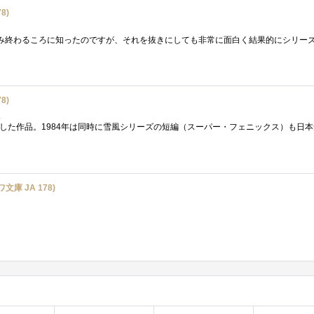
8)
8)
た
庫 JA 178)