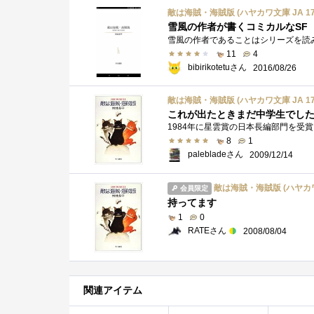
敵は海賊・海賊版 (ハヤカワ文庫 JA 17
雪風の作者が書くコミカルなSF
11
4
bibirikotetuさん
2016/08/26
敵は海賊・海賊版 (ハヤカワ文庫 JA 17
これが出たときまだ中学生でし
8
1
palebladeさん
2009/12/14
敵は海賊・海賊版 (ハヤカワ文
会員限定
持ってます
1
0
RATEさん
2008/08/04
関連アイテム