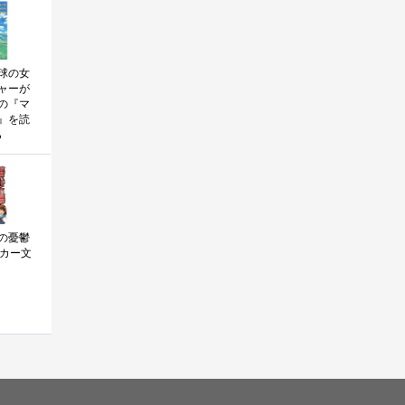
球の女
ャーが
の『マ
』を読
ら
の憂鬱
ーカー文