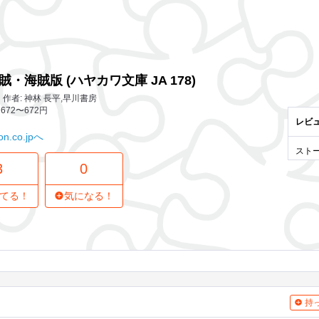
3 レビュー
0
気になってる人
文庫 JA 178)
・海賊版 (ハヤカワ文庫 JA 178)
作者: 神林 長平,早川書房
672〜672円
レビ
n.co.jpへ
スト
3
0
てる！
気になる！
持っ