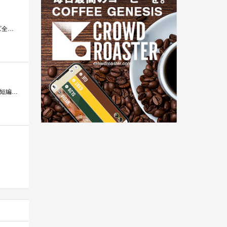
雪風の作者であることはシリーズを読み終わるころに知ったのですが、それを抜きにしても非常に面白く結果的にシリーズ全巻読み切ってしまっ�...
1984年に星雲賞の日本長編部門を受賞した作品。1984年は同時に雪風シリーズの短編（スーパー・フェニックス）も日本短編部門を受賞するというダ...