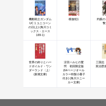
機動戦士ガンダム
模倣犯1
灼眼の
UC 1 ユニコーン
撃
の日(上) (角川コミ
ックス・エース
189-1)
世界の終りとハー
涼宮ハルヒの驚
三国志〈
ドボイルド・ワン
愕 初回限定版
英治歴
ダーランド〈上〉
(64ページオール
(新潮文庫)
カラー特製小冊子
付き) (角川スニー
カー文庫)