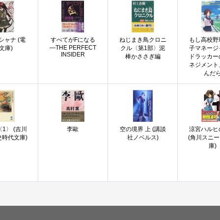
シャナ (電
すべてがFになる
ねじまき鳥クロニ
もし高校野
―THE PERFECT
文庫)
クル〈第1部〉泥
子マネージ
INSIDER
棒かささぎ編
ドラッカー
ネジメント
んだ
1〉 (吉川
李歐
空の境界 上 (講談
涼宮ハルヒ
史時代文庫)
社ノベルス)
(角川スニ
庫)