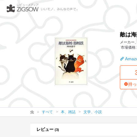
敵は海賊・海賊版 (ハヤカワ
敵は海賊
メーカー、
市場価格: 
Amazo
持っ
すべて
本、雑誌
文学、小説
レビュー
(3)