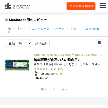
会員登録 (無料)
Macintosh用のレビュー
すべて
コンピュータ
パーツ
メモリ
Macintosh
用
絞り込み
Timetec Hynix IC 8GB MAC用 DDR3 1333MHz PC3-10600 SODIMM Apple専用増設メモリ (8GB)
編集環境が化石の人の延命用に
会社では最新を追いかけるあまり、リプレースやらなにやらと忙しいことこの上ないですが、いざ個人でとなると、Adobeのサブスク税を支払い続け...
2
0
solunarisさん
2024/06/25
1
前へ
次へ