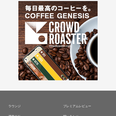
ラウンジ
プレミアムレビュー