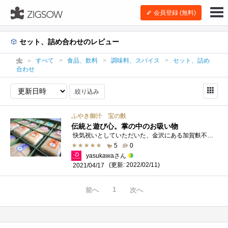
会員登録 (無料)
セット、詰め合わせのレビュー
すべて
食品、飲料
調味料、スパイス
セット、詰め
合わせ
絞り込み
ふやき御汁 宝の麩
伝統と遊び心。掌の中のお吸い物
快気祝いとしていただいた、金沢にある加賀麩不室屋さんお「ふやき御汁・宝の麩」。一見、最中というか可愛い和菓子のような見た目ですが、...
5
0
yasukawaさん
(更新: 2022/02/11)
2021/04/17
1
前へ
次へ