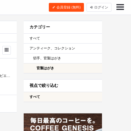
会員登録 (無料)
ログイン
カテゴリー
すべて
アンティーク、コレクション
切手、官製はがき
官製はがき
２０１７年に続いて、TBSラジオ・たまむすびから年賀状をいただきました うれし〜 前は写真がはめ込まれていたけど、ピエール瀧さんや安東�...
視点で絞り込む
すべて