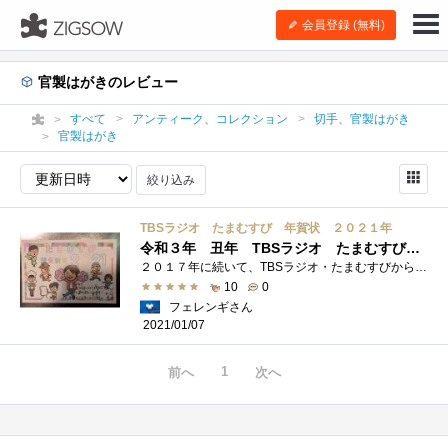
会員登録 (無料)
官製はがきのレビュー
すべて
アンティーク、コレクション
切手、官製はがき
官製はがき
絞り込み
TBSラジオ たまむすび 年賀状 ２０２１年
令和３年 丑年 TBSラジオ たまむすびから届いた年賀状
２０１７年に続いて、TBSラジオ・たまむすびから年賀状をいただきました うれし〜 前は写真がはめ込まれていたけど、ピエール瀧さんや安東�...
10
0
フェレンギさん
2021/01/07
1
前へ
次へ