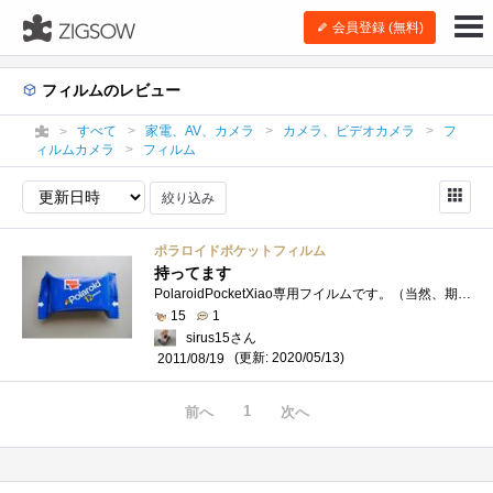
会員登録 (無料)
フィルムのレビュー
すべて
家電、AV、カメラ
カメラ、ビデオカメラ
フ
ィルムカメラ
フィルム
絞り込み
ポラロイドポケットフィルム
持ってます
PolaroidPocketXiao専用フイルムです。（当然、期限切れ）記念として残っています。。。当時はプリクラブームでもあり、女子高生を中心に爆発的に�...
15
1
sirus15さん
(更新: 2020/05/13)
2011/08/19
1
前へ
次へ