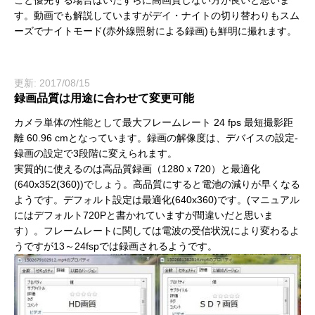
す。動画でも解説していますがデイ・ナイトの切り替わりもスム
ーズでナイトモード(赤外線照射による録画)も鮮明に撮れます。
更新: 2017/08/15
録画品質は用途に合わせて変更可能
カメラ単体の性能として最大フレームレート 24 fps 最短撮影距
離 60.96 cmとなっています。録画の解像度は、デバイスの設定-
録画の設定で3段階に変えられます。
実質的に使えるのは高品質録画（1280ｘ720）と最適化
(640x352(360))でしょう。高品質にすると電池の減りが早くなる
ようです。デフォルト設定は最適化(640x360)です。(マニュアル
にはデフォルト720Pと書かれていますが間違いだと思いま
す）。フレームレートに関しては電波の受信状況により変わるよ
うですが13～24fspでは録画されるようです。