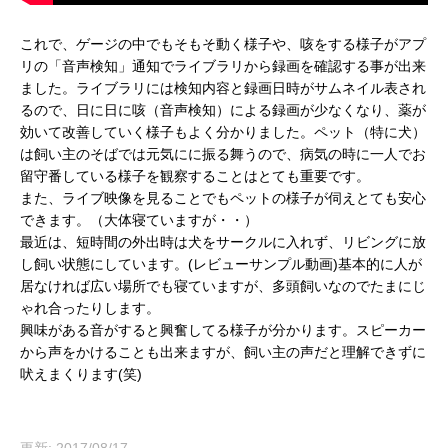
これで、ゲージの中でもそもそ動く様子や、咳をする様子がアプ
リの「音声検知」通知でライブラリから録画を確認する事が出来
ました。ライブラリには検知内容と録画日時がサムネイル表され
るので、日に日に咳（音声検知）による録画が少なくなり、薬が
効いて改善していく様子もよく分かりました。ペット（特に犬）
は飼い主のそばでは元気にに振る舞うので、病気の時に一人でお
留守番している様子を観察することはとても重要です。
また、ライブ映像を見ることでもペットの様子が伺えとても安心
できます。（大体寝ていますが・・）
最近は、短時間の外出時は犬をサークルに入れず、リビングに放
し飼い状態にしています。(レビューサンプル動画)基本的に人が
居なければ広い場所でも寝ていますが、多頭飼いなのでたまにじ
ゃれ合ったりします。
興味がある音がすると興奮してる様子が分かります。スピーカー
から声をかけることも出来ますが、飼い主の声だと理解できずに
吠えまくります(笑)
更新: 2017/08/17