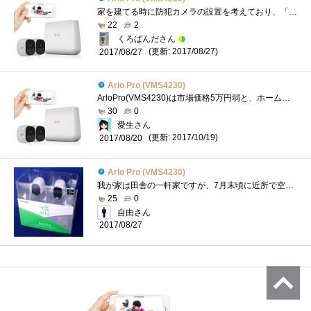
家を建てる時に防犯カメラの設置を考えており、「カメラ設置予定場所」を確保し、配線も通しているような状態でした。近隣の方との関係も希�...
22
2
くろぱんださん
(更新: 2017/08/27)
2017/08/27
Arlo Pro (VMS4230)
ArloPro(VMS4230)は市場価格5万円弱と、ホームユースとしては高価な部類に入ると思います。聞いた事も無いようなメーカー品なら数千円で購入出来ま...
30
0
愛生さん
(更新: 2017/10/19)
2017/08/20
Arlo Pro (VMS4230)
我が家は田舎の一軒家ですが、7月末頃に近所で空き巣騒ぎがあり、外出したスキに窓ガラスを割られ侵入されたらしいです。我が家でも10年以上�...
25
0
自由さん
2017/08/27