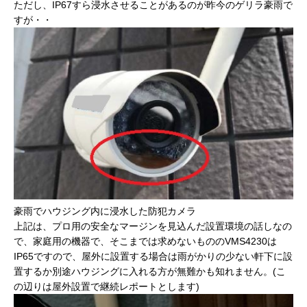
ただし、IP67すら浸水させることがあるのが昨今のゲリラ豪雨で
すが・・
豪雨でハウジング内に浸水した防犯カメラ
上記は、プロ用の安全なマージンを見込んだ設置環境の話しなの
で、家庭用の機器で、そこまでは求めないもののVMS4230は
IP65ですので、屋外に設置する場合は雨がかりの少ない軒下に設
置するか別途ハウジングに入れる方が無難かも知れません。(こ
の辺りは屋外設置で継続レポートとします)