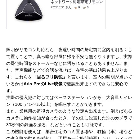
照明がリモコン対応なら、夜遅い時間の帰宅前に室内を明るくし
て置くことで、真っ暗な部屋に帰る不安も無くなりますし、実際
の帰宅時間をストーカーなどに悟られることもありません。ま
た、音声機能などで会話を流せば、在宅の演出効果も上がりま
す。これらを
「居るフリ防犯」
と言います。室内の照明が点いて
いるかは
Arlo ProのLive映像
で確認出来ますのでさらに安心で
す。
実際の侵入犯に対してはベースステーションから、大音量サイレ
ン（100 デシベル以上）を鳴らすことができます。
また、業務用の監視カメラのような設定も出来ます。例えばある
カメラに動作検知が合ったとき、その先に設置した別のカメラで
30秒間の録画を撮る、などということも可能です。
この機能を使えば、集合住宅のゴミ置き場や、駐輪（車）場など
の進入路で動きを感知し、現場を一定時間録画したり、カメラの