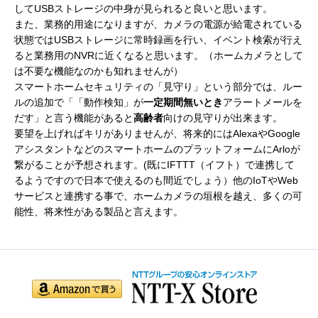
してUSBストレージの中身が見られると良いと思います。
また、業務的用途になりますが、カメラの電源が給電されている
状態ではUSBストレージに常時録画を行い、イベント検索が行え
ると業務用のNVRに近くなると思います。（ホームカメラとして
は不要な機能なのかも知れませんが）
スマートホームセキュリティの「見守り」という部分では、ルー
ルの追加で「「動作検知」が
一定期間無いとき
アラートメールを
だす」と言う機能があると
高齢者
向けの見守りが出来ます。
要望を上げればキリがありませんが、将来的にはAlexaやGoogle
アシスタントなどのスマートホームのプラットフォームにArloが
繋がることが予想されます。(既にIFTTT（イフト）で連携して
るようですので日本で使えるのも間近でしょう）他のIoTやWeb
サービスと連携する事で、ホームカメラの垣根を越え、多くの可
能性、将来性がある製品と言えます。