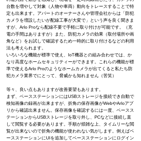
台数を増やして対象（人物や車両）動向をトレースすることで特
定も出来ます。アパートのオーナーさんや管理会社からは「防犯
カメラを増設したいが配線工事が大変で」という声を良く聞きま
すが、Arlo Proなら配線不要で手軽に取り付けが可能です。（充
電の手間はありますが）また、防犯カメラの効果（取付場所や画
角など）をお試しで確認するため一時的に取り付けるなどの利用
法も考えられます。
いろいろな機能が標準で使え、IoT機器との組み合わせでは、か
なり高度なホームセキュリティーができます。これらの機能が標
準で使えるArlo Proのようなホームカメラが出てくると私たち防
犯カメラ業界でにとって、脅威かも知れません（苦笑）
等々、良い点もありますが改善要望もあります。
まず、ベースステーションにはUSBストレージを接続でき自動で
検知画像の録画が出来ますが、折角の保存画像がWebやArloアプ
リから確認出来ません。保存画像を確認するには一度、ベースス
テーションからUSBストレージを取り外し、PCなどに接続し直
して閲覧する必要があります。手順が煩雑な上、タイムリーな閲
覧が出来ないので折角の機能が使われない気がします。例えばベ
ースステーションにUIを追加してベースステーションにログイン