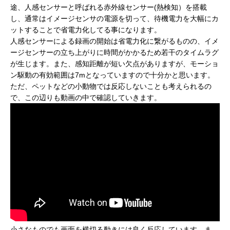
途、人感センサーと呼ばれる赤外線センサー(熱検知）を搭載
し、通常はイメージセンサの電源を切って、待機電力を大幅にカ
ットすることで省電力化してる事になります。
人感センサーによる録画の開始は省電力化に繋がるものの、イメ
ージセンサーの立ち上がりに時間がかかるため若干のタイムラグ
が生じます。また、感知距離が短い欠点がありますが、モーショ
ン駆動の有効範囲は7mとなっていますので十分かと思います。
ただ、ペットなどの小動物では反応しないことも考えられるの
で、この辺りも動画の中で確認していきます。
小さなものでも画面を横切る動きには良く反応しています。ま