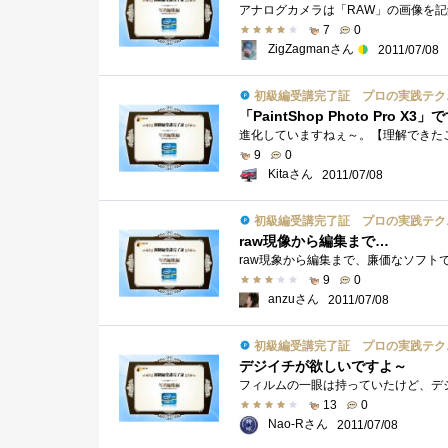
7
0
ZigZagmanさん
2011/07/08
初級編受講完了証 プロの実践テク
「PaintShop Photo Pro X3」
9
0
Kitaさん
2011/07/08
初級編受講完了証 プロの実践テク
raw現像から編集まで…
9
0
anzuさん
2011/07/08
初級編受講完了証 プロの実践テク
デジイチが欲しいですよ～
13
0
Nao-Rさん
2011/07/08