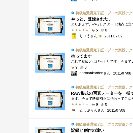
初級編受講完了証 プロの実践テク
やっと、登録された。
とりあえず、やっとスタート地点に立
5
0
りゅうさん
2011/07/09
初級編受講完了証 プロの実践テク
持ってます
9
0
harmankardonさん
2011/07/08
初級編受講完了証 プロの実践テク
RAW形式の写真データーを一括
6
0
とっぷりんさん
2011/07/08
初級編受講完了証 プロの実践テク
記録と創作の違い