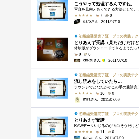
こうやって処理するんですね。
7
0
garpさん
2011/07/10
初級編受講完了証 プロの実践テク
とりあえず受講（見ただけだけ
8
0
chi-zuさん
2011/07/10
初級編受講完了証 プロの実践テク
流し読みをしていたら…
10
0
miraさん
2011/07/09
初級編受講完了証 プロの実践テク
とりあえず受講
RAWデータいじるのが面白そうだけども
11
0
daiyanさん
2011/07/09