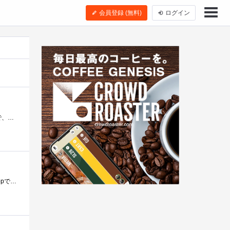
会員登録 (無料)
ログイン
こういうのもアリなんですね～そういえば写真の加工はカメラについてるソフトでちょこちょこいじっただけしかないので、ちゃんとしたのを学�...
PaintShopPhotoProX3を使った写真加工のテクニックです。私はPaintShopPhotoProX3を持ってはいませんが、Photoshopでもほぼ同じ事はやると思われますので、参...