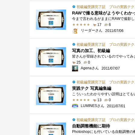
初級編受講完了証 プロの実践テク
RAWで撮る意味がようやくわか
17
6
リーダーさん
2011/07/06
初級編受講完了証 プロの実践テク
写真の加工、初級編
25
0
Agenaさん
2011/07/07
初級編受講完了証 プロの実践テク
実践テク 写真編集編
13
0
LUMINESさん
2011/07/01
初級編受講完了証 プロの実践テク
自動調整機能に期待