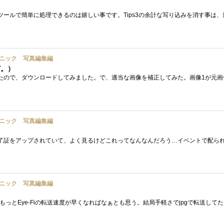
ニック 写真編集編
ど。）
ニック 写真編集編
ニック 写真編集編
っとEye-Fiの転送速度が早くなればなぁとも思う。結局手軽さでjpgで転送して