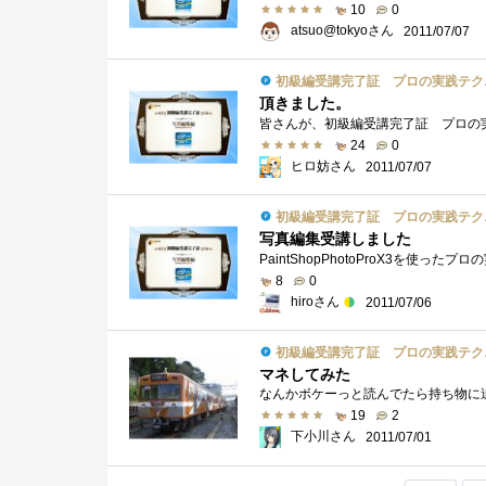
10
0
atsuo@tokyoさん
2011/07/07
初級編受講完了証 プロの実践テク
頂きました。
24
0
ヒロ妨さん
2011/07/07
初級編受講完了証 プロの実践テク
写真編集受講しました
8
0
hiroさん
2011/07/06
初級編受講完了証 プロの実践テク
マネしてみた
19
2
下小川さん
2011/07/01