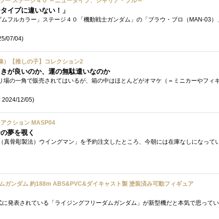
カラー ステージ４０ ～ニュータイプ、シャリア・ブル～
ータイプに違いない！」
5/07/04)
操）【推しの子】コレクション2
引きが良いのか、運の無駄遣いなのか
 2024/12/05)
クション MASP04
身の夢を覗く
ガンダム 約188m ABS&PVC&ダイキャスト製 塗装済み可動フィギュア