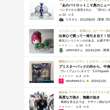
246.ブラウ・ブロ ＳＤガンダムフル
「あのパイロットこそ真のニュ
23
0
ＵＤさん
(更新: 202
2012/06/29
シークレット：有馬かな（ピーマン体
出来心で買って一発引き当て！
14
0
cybercatさん
(更新:
2024/12/04
夢戦士ウイングマン ミクロマン ミクロア
ブリスターパックの外から、中
4
0
yasukawaさん
2024/11/16
超合金 マイティーストライクフリーダム
高度な力強さ、無敵の如き
9
0