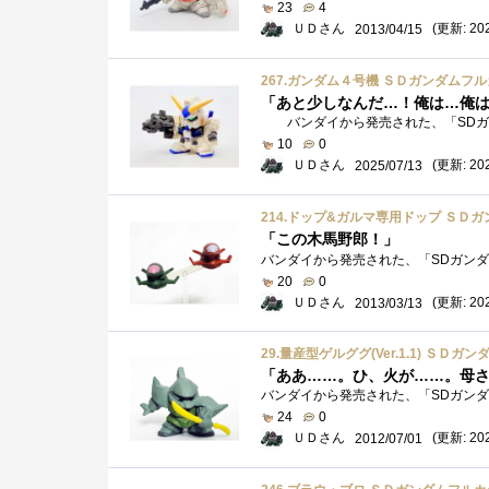
23
4
ＵＤさん
(更新: 202
2013/04/15
267.ガンダム４号機 ＳＤガンダムフ
「あと少しなんだ…！俺は…俺
10
0
ＵＤさん
(更新: 202
2025/07/13
214.ドップ&ガルマ専用ドップ ＳＤ
「この木馬野郎！」
20
0
ＵＤさん
(更新: 202
2013/03/13
29.量産型ゲルググ(Ver.1.1) Ｓ
「ああ……。ひ、火が……。母
24
0
ＵＤさん
(更新: 202
2012/07/01