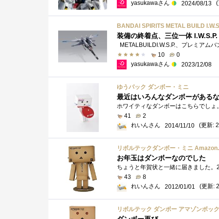
yasukawaさん
2024/08/13
BANDAI SPIRITS METAL BUILD I
装備の終着点、三位一体 I.W.S.P.
10
0
yasukawaさん
2023/12/08
ゆうパック ダンボー・ミニ
最近はいろんなダンボーがある
41
2
れいんさん
(更新: 2
2014/11/10
リボルテックダンボー・ミニ Amazon.
お年玉はダンボーなのでした
43
8
れいんさん
(更新: 2
2012/01/01
リボルテック ダンボー アマゾンボッ