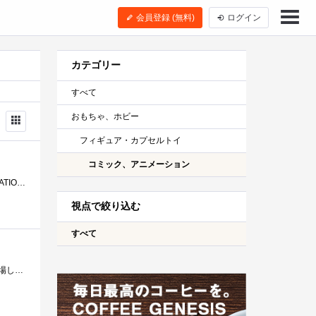
会員登録 (無料)
ログイン
カテゴリー
すべて
おもちゃ、ホビー
フィギュア・カプセルトイ
コミック、アニメーション
プレミアムバンダイで予約生産販売された「ROBOT魂＜SIDEMS＞フェニックスガンダム 」です。SDガンダムGGENERATIONというゲームシリーズに登場する�...
視点で絞り込む
すべて
「ＳＤガンダムフルカラーステージ４９～シャアの帰還～」 『機動戦士Ζガンダム』及び『機動戦士ガンダムΖΖ』に登場した「ハイザッ...