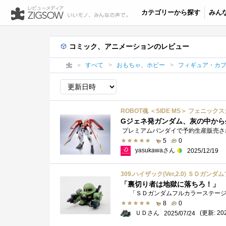
カテゴリーから探す
みん
コミック、アニメーションのレビュー
すべて
おもちゃ、ホビー
フィギュア・カ
ROBOT魂 ＜SIDE MS＞ フェニック
Gジェネ発ガンダム、灰の中から
5
0
yasukawaさん
2025/12/19
309.ハイザック(Ver,2.0) ＳＤ
「裏切り者は地獄に落ちろ！」
8
0
ＵＤさん
(更新: 202
2025/07/24