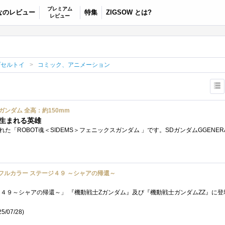
プレミアム
なのレビュー
特集
ZIGSOW とは?
レビュー
プセルトイ
コミック、アニメーション
スガンダム 全高：約150mm
生まれる英雄
ガンダムフルカラー ステージ４９ ～シャアの帰還～
5/07/28)