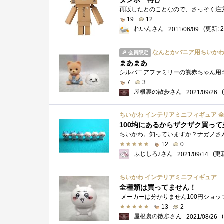
ダンボー再び
19
12
れいんさん
(更新: 2
2011/06/09
なんとかバニア用ちいかわ帽
会員限定
まあまあ
7
3
屋根裏の散歩さん
2021/09/26
ちいかわ インテリアミニフィギュア 全
100均にあるからザクザク買っ
12
0
ふじしろ♪さん
(更新
2021/09/14
ちいかわ インテリアミニフィギュア
全種類は買ってません！
13
2
屋根裏の散歩さん
2021/08/26