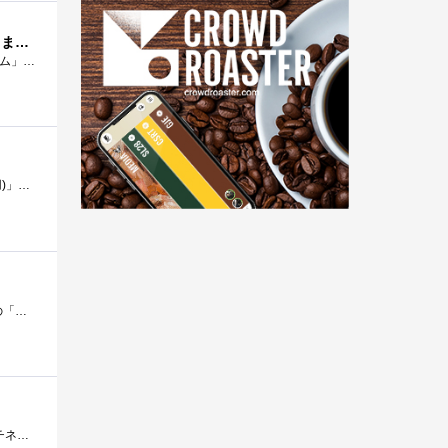
「兄は鬼子です。父の本当の望みを歪めて受け止めて。自分が出来るなんて…キャスバル兄さんじゃありません。」
バンダイから発売された、「SDガンダムフルカラーステージ４０～ニュータイプ、シャリア・ブル～」「機動戦士ガンダム」に登場する、「ガン�...
ＳＤガンダムフルカラーステージ４９～シャアの帰還～機動戦士Zガンダムに登場した「メガランチャー(ハイザック専用)」です。
バンダイから発売された、「SDガンダムフルカラー」ステージ１２ジェリド・メサ搭乗機その⑥「機動戦士Ζガンダム」の「バイアラン（RX-160）」�...
バンダイから発売された、「SDガンダムフルカラー」ステージ３３『GUNDAMWARSPROJECTΖ』、『ガンダム・センチネル』や小説『ガンダム・センチネルAL...