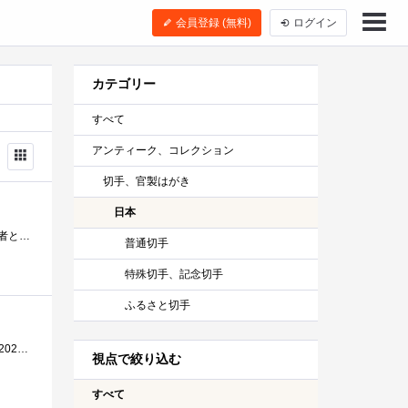
会員登録 (無料)
ログイン
カテゴリー
すべて
アンティーク、コレクション
切手、官製はがき
日本
2026年 午年 お年玉付郵便はがき 3等 100枚につき3つの当たり番号 親の年齢も原因 年賀状じまいを行う前期高齢者となっていることも原因 �...
普通切手
特殊切手、記念切手
ふるさと切手
2024（令和6）年用お年玉付年賀はがき・年賀切手当せん番号 は 1等：現金30万円または電子マネー等31万円分または2023年発行特殊切手集＆現金...
視点で絞り込む
すべて