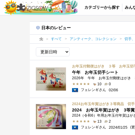
カテゴリーから探す
みん
日本のレビュー
すべて
アンティーク、コレクション
切手
お年玉付郵便はがき ３等 お年玉切手
午年 お年玉切手シート
10
0
フェレンギさん
02/06
2024お年玉年賀はがき３等商品 切
2024 お年玉年賀はがき 3等
13
2
フェレンギさん
(更
2024/01/25