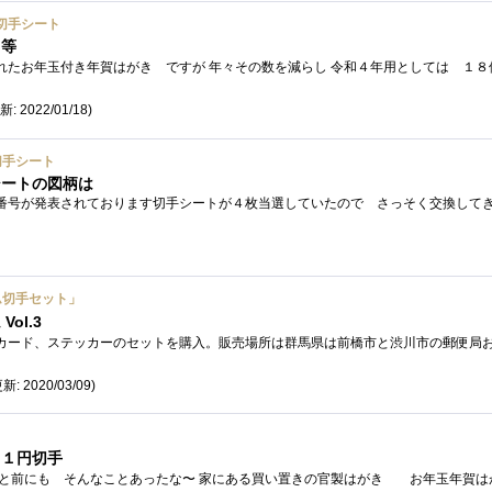
切手シート
３等
新: 2022/01/18)
切手シート
シートの図柄は
ーム切手セット」
ol.3
新: 2020/03/09)
 １円切手