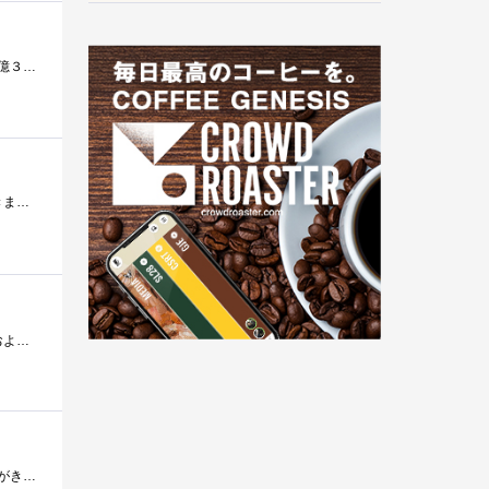
平成２３年には３８億枚以上 発行されたお年玉付き年賀はがき ですが 年々その数を減らし 令和４年用としては １８億３０００万枚となっ�...
令和３年度 お年玉年賀はがき 当選番号が発表されております切手シートが４枚当選していたので さっそく交換してきました
今回は切手シート、切手台紙、ポストカード、ステッカーのセットを購入。販売場所は群馬県は前橋市と渋川市の郵便局およびネット販売のみ。�...
昨年の１０月 郵便料金値上げ ちょっと前にも そんなことあったな〜 家にある買い置きの官製はがき お年玉年賀はがきで当選してもらっ�...