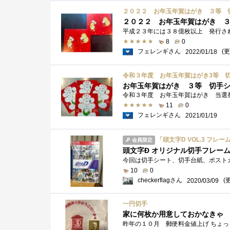
２０２２ お年玉年賀はがき ３等 
２０２２ お年玉年賀はがき 
8
0
フェレンギさん
(更
2022/01/18
令和３年度 お年玉年賀はがき3等 
お年玉年賀はがき ３等 切手
11
0
フェレンギさん
2021/01/19
「頭文字D VOL.3 フレ
会員限定
頭文字Ð オリジナル切手フレーム V
10
0
checkerflagさん
(更
2020/03/09
一円切手
家に何枚か用意しておかなきゃ